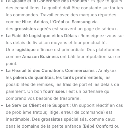
La Qualité et la Cohérence des Produits
: Exigez toujours
des échantillons. La qualité doit être constante sur toutes
les commandes. Travailler avec des marques réputées
comme
Nike
,
Adidas
,
L’Oréal
ou
Samsung
via
des
grossistes
agréés est souvent un gage de sérieux.
La Fiabilité Logistique et les Délais
: Renseignez-vous sur
les délais de livraison moyens et leur ponctualité.
Une
logistique
efficace est primordiale. Des plateformes
comme
Amazon Business
ont bâti leur réputation sur ce
point.
La Flexibilité des Conditions Commerciales
: Analysez
les
paliers de quantités
, les
tarifs préférentiels
, les
possibilités de remises, les frais de port et les délais de
paiement. Un bon
fournisseur
est un partenaire qui
comprend vos besoins de trésorerie.
Le Service Client et le Support
: Un support réactif en cas
de problème (retour, litige, erreur de commande) est
inestimable. Des
grossistes
spécialisés, comme ceux
dans le domaine de la petite enfance (
Bébé Confort
) ou