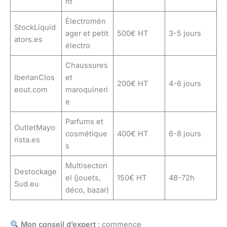
nt
Électromén
StockLiquid
ager et petit
500€ HT
3-5 jours
ators.es
électro
Chaussures
IberianClos
et
200€ HT
4-6 jours
eout.com
maroquineri
e
Parfums et
OutletMayo
cosmétique
400€ HT
6-8 jours
rista.es
s
Multisectori
Destockage
el (jouets,
150€ HT
48-72h
Sud.eu
déco, bazar)
Mon conseil d’expert
: commence