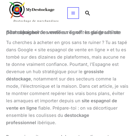
Aller
au
Rechercher
contenu
Site espagnol de vente en ligne : le guide ultime pour dénicher les meilleures offres de grossiste déstockage
Tu cherches à acheter en gros sans te ruiner ? Tu as tapé
dans Google « site espagnol de vente en ligne » et tu es
tombé sur des dizaines de plateformes, mais aucune ne
te donne vraiment confiance. Pourtant, l’Espagne est
devenue un hub stratégique pour le
grossiste
déstockage
, notamment sur des secteurs comme la
mode, l’électronique et la maison. Dans cet article, je vais
te montrer comment repérer les vrais bons plans, éviter
les arnaques et importer depuis un
site espagnol de
vente en ligne
fiable. Prépare-toi : on va décortiquer
ensemble les coulisses du
destockage
professionnel
ibérique.