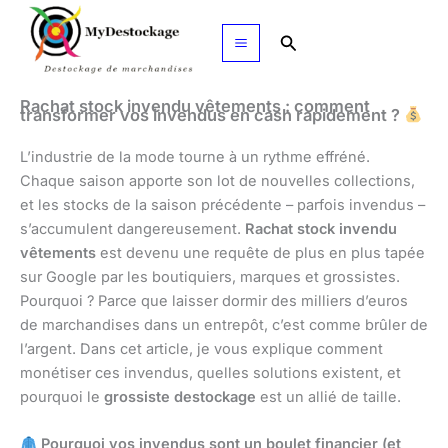
Aller
au
Rechercher
contenu
Rachat stock invendu vêtements : comment
transformer vos invendus en cash rapidement ?
L’industrie de la mode tourne à un rythme effréné.
Chaque saison apporte son lot de nouvelles collections,
et les stocks de la saison précédente – parfois invendus –
s’accumulent dangereusement.
Rachat stock invendu
vêtements
est devenu une requête de plus en plus tapée
sur Google par les boutiquiers, marques et grossistes.
Pourquoi ? Parce que laisser dormir des milliers d’euros
de marchandises dans un entrepôt, c’est comme brûler de
l’argent. Dans cet article, je vous explique comment
monétiser ces invendus, quelles solutions existent, et
pourquoi le
grossiste destockage
est un allié de taille.
Pourquoi vos invendus sont un boulet financier (et