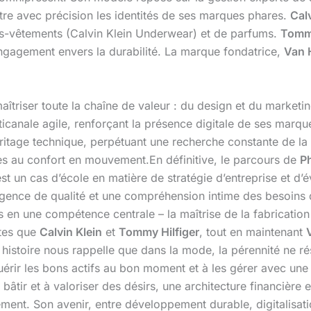
re avec précision les identités de ses marques phares.
Calv
us-vêtements (Calvin Klein Underwear) et de parfums.
Tommy
engagement envers la durabilité. La marque fondatrice,
Van 
triser toute la chaîne de valeur : du design et du marketing
ticanale agile, renforçant la présence digitale de ses marq
éritage technique, perpétuant une recherche constante de la
s au confort en mouvement.En définitive, le parcours de
P
n cas d’école en matière de stratégie d’entreprise et d’évo
igence de qualité et une compréhension intime des besoins
en une compétence centrale – la maîtrise de la fabrication e
ntes que
Calvin Klein
et
Tommy Hilfiger
, tout en maintenant
 histoire nous rappelle que dans la mode, la pérennité ne r
uérir les bons actifs au bon moment et à les gérer avec une
bâtir et à valoriser des désirs, une architecture financière 
ment. Son avenir, entre développement durable, digitalisati