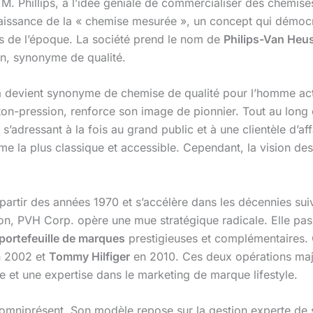
n M. Phillips, a l’idée géniale de commercialiser des chemis
naissance de la « chemise mesurée », un concept qui démocr
s de l’époque. La société prend le nom de
Philips-Van Heu
en, synonyme de qualité.
n
devient synonyme de chemise de qualité pour l’homme actif, 
ton-pression, renforce son image de pionnier. Tout au long
 s’adressant à la fois au grand public et à une clientèle d’a
e la plus classique et accessible. Cependant, la vision des 
 à partir des années 1970 et s’accélère dans les décennies s
n, PVH Corp. opère une mue stratégique radicale. Elle pass
portefeuille de marques
prestigieuses et complémentaires. C
 2002 et
Tommy Hilfiger
en 2010. Ces deux opérations maj
le et une expertise dans le marketing de marque lifestyle.
omniprésent. Son modèle repose sur la gestion experte de s