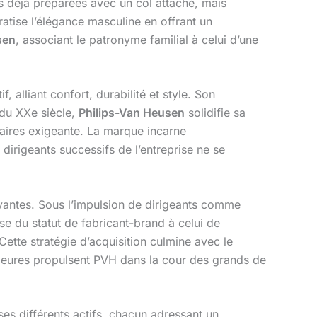
es déjà préparées avec un col attaché, mais
atise l’élégance masculine en offrant un
sen
, associant le patronyme familial à celui d’une
alliant confort, durabilité et style. Son
 du XXe siècle,
Philips-Van Heusen
solidifie sa
ffaires exigeante. La marque incarne
dirigeants successifs de l’entreprise ne se
uivantes. Sous l’impulsion de dirigeants comme
e du statut de fabricant-brand à celui de
ette stratégie d’acquisition culmine avec le
eures propulsent PVH dans la cour des grands de
es différents actifs, chacun adressant un