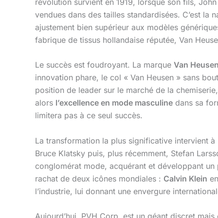
révolution survient en 1919, lorsque son fils, Joh
vendues dans des tailles standardisées. C’est la 
ajustement bien supérieur aux modèles générique
fabrique de tissus hollandaise réputée, Van Heus
Le succès est foudroyant. La marque
Van Heuse
innovation phare, le col « Van Heusen » sans bou
position de leader sur le marché de la chemiserie,
alors
l’excellence en mode masculine
dans sa form
limitera pas à ce seul succès.
La transformation la plus significative intervient
Bruce Klatsky puis, plus récemment, Stefan Larsso
conglomérat mode, acquérant et développant un
rachat de deux icônes mondiales :
Calvin Klein
en
l’industrie, lui donnant une envergure internationa
Aujourd’hui, PVH Corp. est un géant discret mais 