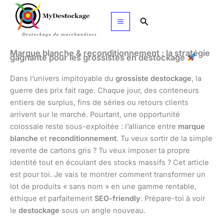
Aller
au
Rechercher
contenu
Marque blanche & reconditionnement : la stratégie
gagnante pour les grossistes en destockage
Dans l’univers impitoyable du
grossiste destockage
, la
guerre des prix fait rage. Chaque jour, des conteneurs
entiers de surplus, fins de séries ou retours clients
arrivent sur le marché. Pourtant, une opportunité
colossale reste sous-exploitée : l’alliance entre
marque
blanche
et
reconditionnement
. Tu veux sortir de la simple
revente de cartons gris ? Tu veux imposer ta propre
identité tout en écoulant des stocks massifs ? Cet article
est pour toi. Je vais te montrer comment transformer un
lot de produits « sans nom » en une gamme rentable,
éthique et parfaitement
SEO-friendly
. Prépare-toi à voir
le
destockage
sous un angle nouveau.