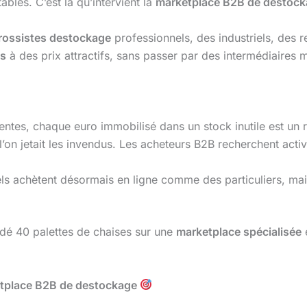
bles. C’est là qu’intervient la
marketplace B2B de destoc
rossistes destockage
professionnels, des industriels, des r
és
à des prix attractifs, sans passer par des intermédiaires m
centes, chaque euro immobilisé dans un stock inutile est un 
 l’on jetait les invendus. Les acheteurs B2B recherchent ac
els achètent désormais en ligne comme des particuliers, m
idé 40 palettes de chaises sur une
marketplace spécialisée
e
rketplace B2B de destockage