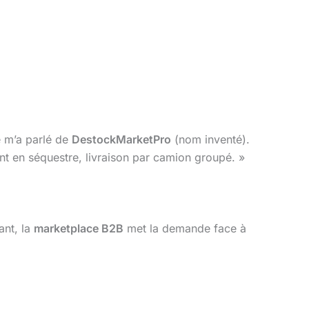
e m’a parlé de
DestockMarketPro
(nom inventé).
ent en séquestre, livraison par camion groupé. »
ant, la
marketplace B2B
met la demande face à