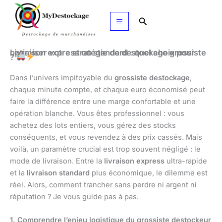
Aller
au
Rechercher
contenu
Livraison express ou standard : quel choix pour optimiser votre stratégie de destockage grossiste
?
Dans l’univers impitoyable du
grossiste destockage
,
chaque minute compte, et chaque euro économisé peut
faire la différence entre une marge confortable et une
opération blanche. Vous êtes professionnel : vous
achetez des lots entiers, vous gérez des stocks
conséquents, et vous revendez à des prix cassés. Mais
voilà, un paramètre crucial est trop souvent négligé : le
mode de livraison. Entre la
livraison express
ultra-rapide
et la
livraison standard
plus économique, le dilemme est
réel. Alors, comment trancher sans perdre ni argent ni
réputation ? Je vous guide pas à pas.
1. Comprendre l’enjeu logistique du grossiste destockeur