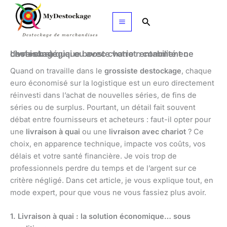
Aller
au
Rechercher
contenu
Livraison à quai ou avec chariot : comment ce choix stratégique booste votre rentabilité en destockage
Quand on travaille dans le
grossiste destockage
, chaque
euro économisé sur la logistique est un euro directement
réinvesti dans l’achat de nouvelles séries, de fins de
séries ou de surplus. Pourtant, un détail fait souvent
débat entre fournisseurs et acheteurs : faut-il opter pour
une
livraison à quai
ou une
livraison avec chariot
? Ce
choix, en apparence technique, impacte vos coûts, vos
délais et votre santé financière. Je vois trop de
professionnels perdre du temps et de l’argent sur ce
critère négligé. Dans cet article, je vous explique tout, en
mode expert, pour que vous ne vous fassiez plus avoir.
1. Livraison à quai : la solution économique… sous