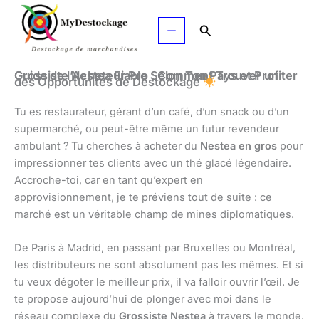
Aller
au
Rechercher
contenu
Guide de l’Acheteur Pro : Comment Trouver un Grossiste Nestea Fiable Selon Ton Pays et Profiter
des Opportunités de Déstockage
Tu es restaurateur, gérant d’un café, d’un snack ou d’un
supermarché, ou peut-être même un futur revendeur
ambulant ? Tu cherches à acheter du
Nestea en gros
pour
impressionner tes clients avec un thé glacé légendaire.
Accroche-toi, car en tant qu’expert en
approvisionnement, je te préviens tout de suite : ce
marché est un véritable champ de mines diplomatiques.
De Paris à Madrid, en passant par Bruxelles ou Montréal,
les distributeurs ne sont absolument pas les mêmes. Et si
tu veux dégoter le meilleur prix, il va falloir ouvrir l’œil. Je
te propose aujourd’hui de plonger avec moi dans le
réseau complexe du
Grossiste Nestea
à travers le monde.