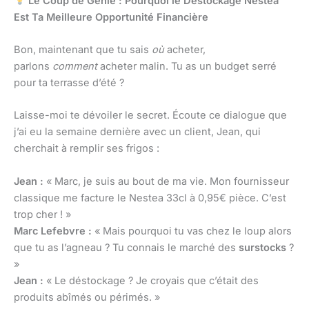
Le Coup de Génie : Pourquoi le Déstockage Nestea
Est Ta Meilleure Opportunité Financière
Bon, maintenant que tu sais
où
acheter,
parlons
comment
acheter malin. Tu as un budget serré
pour ta terrasse d’été ?
Laisse-moi te dévoiler le secret. Écoute ce dialogue que
j’ai eu la semaine dernière avec un client, Jean, qui
cherchait à remplir ses frigos :
Jean :
« Marc, je suis au bout de ma vie. Mon fournisseur
classique me facture le Nestea 33cl à 0,95€ pièce. C’est
trop cher ! »
Marc Lefebvre :
« Mais pourquoi tu vas chez le loup alors
que tu as l’agneau ? Tu connais le marché des
surstocks
?
»
Jean :
« Le déstockage ? Je croyais que c’était des
produits abîmés ou périmés. »