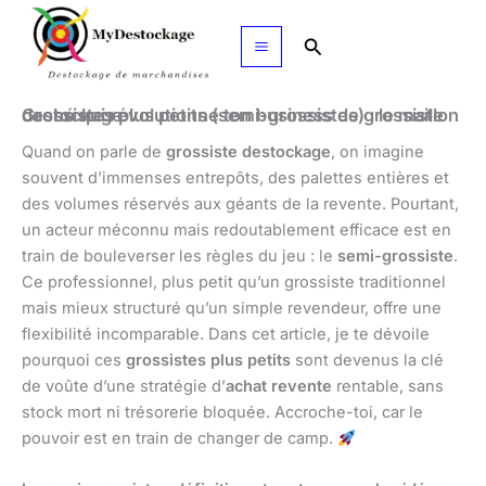
Aller
au
Rechercher
contenu
Grossistes plus petits (semi-grossistes) : le maillon caché qui révolutionne ton business de grossiste destockage
Quand on parle de
grossiste destockage
, on imagine
souvent d’immenses entrepôts, des palettes entières et
des volumes réservés aux géants de la revente. Pourtant,
un acteur méconnu mais redoutablement efficace est en
train de bouleverser les règles du jeu : le
semi-grossiste
.
Ce professionnel, plus petit qu’un grossiste traditionnel
mais mieux structuré qu’un simple revendeur, offre une
flexibilité incomparable. Dans cet article, je te dévoile
pourquoi ces
grossistes plus petits
sont devenus la clé
de voûte d’une stratégie d’
achat revente
rentable, sans
stock mort ni trésorerie bloquée. Accroche-toi, car le
pouvoir est en train de changer de camp.