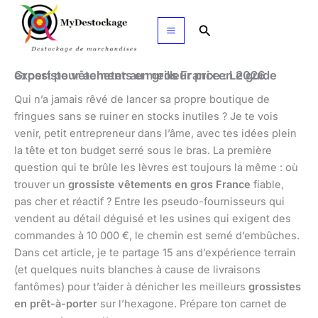
Aller
au
Rechercher
contenu
Grossiste vêtements en gros France : Le guide expert pour acheter au meilleur prix en 2026
Qui n’a jamais rêvé de lancer sa propre boutique de
fringues sans se ruiner en stocks inutiles ? Je te vois
venir, petit entrepreneur dans l’âme, avec tes idées plein
la tête et ton budget serré sous le bras. La première
question qui te brûle les lèvres est toujours la même : où
trouver un
grossiste vêtements en gros France
fiable,
pas cher et réactif ? Entre les pseudo-fournisseurs qui
vendent au détail déguisé et les usines qui exigent des
commandes à 10 000 €, le chemin est semé d’embûches.
Dans cet article, je te partage 15 ans d’expérience terrain
(et quelques nuits blanches à cause de livraisons
fantômes) pour t’aider à dénicher les meilleurs
grossistes
en prêt-à-porter
sur l’hexagone. Prépare ton carnet de