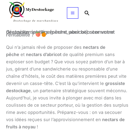
Aller
au
Rechercher
contenu
Grossiste nectars (pêche, abricot) : comment déstocker intelligemment pour booster votre
rentabilité ?
Qui n’a jamais rêvé de proposer des
nectars de
pêche
et
nectars d’abricot
de qualité premium sans
exploser son budget ? Que vous soyez patron d’un bar à
jus, gérant d’une sandwicherie ou responsable d’une
chaîne d’hôtels, le coût des matières premières peut vite
devenir un casse-tête. C’est là qu’intervient le
grossiste
destockage
, un partenaire stratégique souvent méconnu.
Aujourd’hui, je vous invite à plonger avec moi dans les
coulisses de ce secteur porteur, où la gestion des surplus
rime avec opportunités. Préparez-vous : on va secouer
vos idées reçues sur l’approvisionnement en
nectars de
fruits à noyau
!