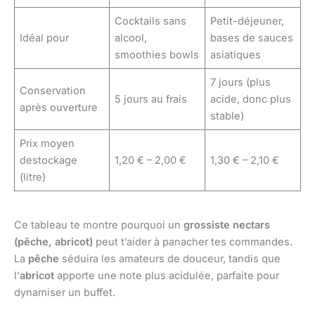
Cocktails sans
Petit-déjeuner,
Idéal pour
alcool,
bases de sauces
smoothies bowls
asiatiques
7 jours (plus
Conservation
5 jours au frais
acide, donc plus
après ouverture
stable)
Prix moyen
destockage
1,20 € – 2,00 €
1,30 € – 2,10 €
(litre)
Ce tableau te montre pourquoi un
grossiste nectars
(pêche, abricot)
peut t’aider à panacher tes commandes.
La
pêche
séduira les amateurs de douceur, tandis que
l’
abricot
apporte une note plus acidulée, parfaite pour
dynamiser un buffet.