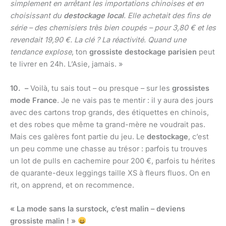
simplement en arrêtant les importations chinoises et en
choisissant du
destockage local
. Elle achetait des fins de
série – des chemisiers très bien coupés – pour 3,80 € et les
revendait 19,90 €. La clé ? La réactivité. Quand une
tendance explose
, ton
grossiste destockage parisien
peut
te livrer en 24h. L’Asie, jamais. »
10. –
Voilà, tu sais tout – ou presque – sur les
grossistes
mode France
. Je ne vais pas te mentir : il y aura des jours
avec des cartons trop grands, des étiquettes en chinois,
et des robes que même ta grand-mère ne voudrait pas.
Mais ces galères font partie du jeu. Le
destockage
, c’est
un peu comme une chasse au trésor : parfois tu trouves
un lot de pulls en cachemire pour 200 €, parfois tu hérites
de quarante-deux leggings taille XS à fleurs fluos. On en
rit, on apprend, et on recommence.
« La mode sans la surstock, c’est malin – deviens
grossiste malin ! »