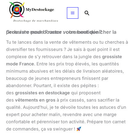
Aller
au
Rechercher
contenu
Grossiste mode France : comment dénicher la perle rare pour booster votre boutique ?
Tu te lances dans la vente de vêtements ou tu cherches à
diversifier tes fournisseurs ? Je sais à quel point il est
complexe de s’y retrouver dans la jungle des
grossiste
mode France
. Entre les prix trop élevés, les quantités
minimums abusives et les délais de livraison aléatoires,
beaucoup de jeunes entrepreneurs finissent par
abandonner. Pourtant, il existe des pépites :
des
grossistes en destockage
qui proposent
des
vêtements en gros
à prix cassés, sans sacrifier la
qualité. Aujourd’hui, je te dévoile toutes les astuces d’un
expert pour acheter malin, revendre avec une marge
confortable et pérenniser ton activité. Prépare ton carnet
de commandes, ça va swinguer !