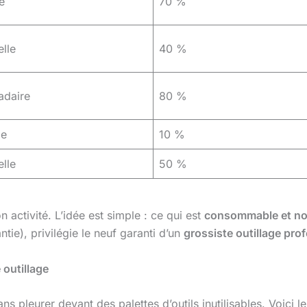
e
70 %
elle
40 %
daire
80 %
le
10 %
elle
50 %
n activité. L’idée est simple : ce qui est
consommable et non
ntie), privilégie le neuf garanti d’un
grossiste outillage pro
 outillage
ans pleurer devant des palettes d’outils inutilisables. Voici le