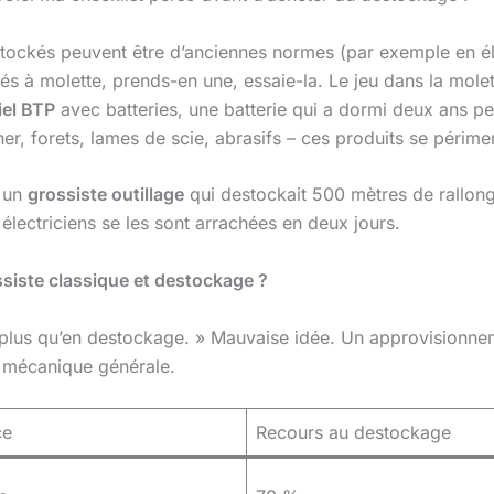
stockés peuvent être d’anciennes normes (par exemple en éle
s à molette, prends-en une, essaie-la. Le jeu dans la molett
iel BTP
avec batteries, une batterie qui a dormi deux ans pe
er, forets, lames de scie, abrasifs – ces produits se périme
é un
grossiste outillage
qui destockait 500 mètres de rallon
 électriciens se les sont arrachées en deux jours.
siste classique et destockage ?
rai plus qu’en destockage. » Mauvaise idée. Un approvisionnem
e mécanique générale.
ce
Recours au destockage