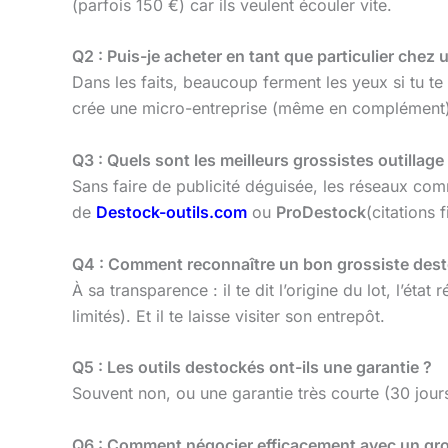
(parfois 150 €) car ils veulent écouler vite.
Q2 : Puis-je acheter en tant que particulier chez 
Dans les faits, beaucoup ferment les yeux si tu te
crée une micro-entreprise (même en complément), 
Q3 : Quels sont les meilleurs grossistes outillage
Sans faire de publicité déguisée, les réseaux c
de
Destock-outils.com
ou
ProDestock
(citations 
Q4 : Comment reconnaître un bon grossiste dest
À sa transparence : il te dit l’origine du lot, l’é
limités). Et il te laisse visiter son entrepôt.
Q5 : Les outils destockés ont-ils une garantie ?
Souvent non, ou une garantie très courte (30 jours)
Q6 : Comment négocier efficacement avec un gros