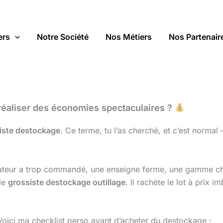
ers
Notre Société
Nos Métiers
Nos Partenair
réaliser des économies spectaculaires ?
iste destockage
. Ce terme, tu l’as cherché, et c’est normal
rtateur a trop commandé, une enseigne ferme, une gamme ch
 le
grossiste destockage outillage
. Il rachète le lot à prix 
 Voici ma checklist perso avant d’acheter du destockage :