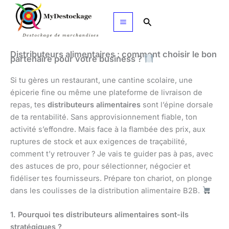
Aller
au
Rechercher
contenu
Distributeurs alimentaires : comment choisir le bon
partenaire pour votre business ?
Si tu gères un restaurant, une cantine scolaire, une
épicerie fine ou même une plateforme de livraison de
repas, tes
distributeurs alimentaires
sont l’épine dorsale
de ta rentabilité. Sans approvisionnement fiable, ton
activité s’effondre. Mais face à la flambée des prix, aux
ruptures de stock et aux exigences de traçabilité,
comment t’y retrouver ? Je vais te guider pas à pas, avec
des astuces de pro, pour sélectionner, négocier et
fidéliser tes fournisseurs. Prépare ton chariot, on plonge
dans les coulisses de la distribution alimentaire B2B.
1. Pourquoi tes distributeurs alimentaires sont-ils
stratégiques ?