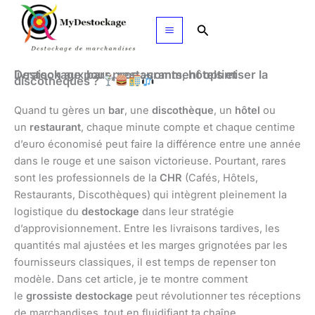
Aller
au
Rechercher
contenu
Destockage pour pros : comment optimiser la livraison aux bars, restaurants, hôtels et
discothèques ?
Quand tu gères un
bar
, une
discothèque
, un
hôtel
ou
un
restaurant
, chaque minute compte et chaque centime
d’euro économisé peut faire la différence entre une année
dans le rouge et une saison victorieuse. Pourtant, rares
sont les professionnels de la
CHR
(Cafés, Hôtels,
Restaurants, Discothèques) qui intègrent pleinement la
logistique du
destockage
dans leur stratégie
d’approvisionnement. Entre les livraisons tardives, les
quantités mal ajustées et les marges grignotées par les
fournisseurs classiques, il est temps de repenser ton
modèle. Dans cet article, je te montre comment
le
grossiste destockage
peut révolutionner tes réceptions
de marchandises, tout en fluidifiant ta chaîne