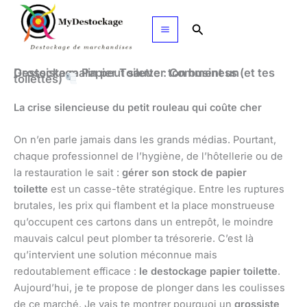
Aller
au
Rechercher
contenu
Destockage Papier Toilette : Comment un Grossiste malin peut sauver ton business (et tes
toilettes)
La crise silencieuse du petit rouleau qui coûte cher
On n’en parle jamais dans les grands médias. Pourtant,
chaque professionnel de l’hygiène, de l’hôtellerie ou de
la restauration le sait :
gérer son stock de papier
toilette
est un casse-tête stratégique. Entre les ruptures
brutales, les prix qui flambent et la place monstrueuse
qu’occupent ces cartons dans un entrepôt, le moindre
mauvais calcul peut plomber ta trésorerie. C’est là
qu’intervient une solution méconnue mais
redoutablement efficace :
le destockage papier toilette
.
Aujourd’hui, je te propose de plonger dans les coulisses
de ce marché. Je vais te montrer pourquoi un
grossiste