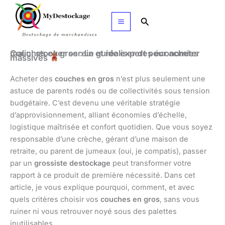
Aller
au
Rechercher
contenu
Couches en gros : Le guide expert pour acheter malin, stocker serein et réaliser des économies
massives
Acheter des
couches en gros
n’est plus seulement une
astuce de parents rodés ou de collectivités sous tension
budgétaire. C’est devenu une véritable stratégie
d’approvisionnement, alliant économies d’échelle,
logistique maîtrisée et confort quotidien. Que vous soyez
responsable d’une crèche, gérant d’une maison de
retraite, ou parent de jumeaux (oui, je compatis), passer
par un
grossiste destockage
peut transformer votre
rapport à ce produit de première nécessité. Dans cet
article, je vous explique pourquoi, comment, et avec
quels critères choisir vos
couches en gros
, sans vous
ruiner ni vous retrouver noyé sous des palettes
inutilisables.