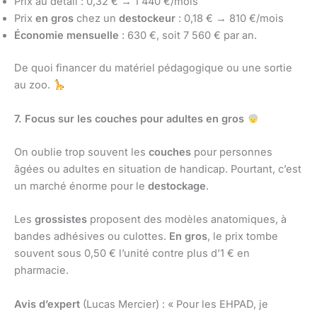
Prix au détail : 0,32 € → 1 440 €/mois
Prix
en gros
chez un
destockeur
: 0,18 € → 810 €/mois
Économie mensuelle
: 630 €, soit 7 560 € par an.
De quoi financer du matériel pédagogique ou une sortie
au zoo.
7. Focus sur les couches pour adultes en gros
On oublie trop souvent les
couches
pour personnes
âgées ou adultes en situation de handicap. Pourtant, c’est
un marché énorme pour le
destockage
.
Les
grossistes
proposent des modèles anatomiques, à
bandes adhésives ou culottes.
En gros
, le prix tombe
souvent sous 0,50 € l’unité contre plus d’1 € en
pharmacie.
Avis d’expert
(Lucas Mercier) : « Pour les EHPAD, je