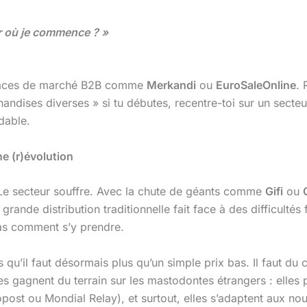
ar où je commence ? »
s places de marché B2B comme
Merkandi
ou
EuroSaleOnline
. 
handises diverses » si tu débutes, recentre-toi sur un secte
dable.
e (r)évolution
l. Le secteur souffre. Avec la chute de géants comme
Gifi
ou
grande distribution traditionnelle fait face à des difficulté
pas comment s’y prendre.
’il faut désormais plus qu’un simple prix bas. Il faut du co
es gagnent du terrain sur les mastodontes étrangers : elle
ost ou Mondial Relay), et surtout, elles s’adaptent aux nouve