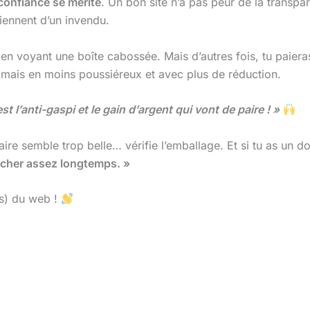
 confiance se mérite
. Un bon site n’a pas peur de la transpar
viennent d’un invendu.
ras en voyant une boîte cabossée. Mais d’autres fois, tu pai
, mais en moins poussiéreux et avec plus de réduction.
t l’anti-gaspi et le gain d’argent qui vont de paire ! »
ffaire semble trop belle… vérifie l’emballage. Et si tu as un 
ercher assez longtemps. »
ls) du web !