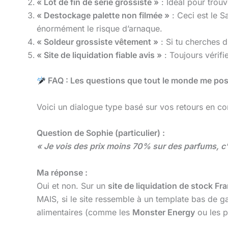
« Lot de fin de série grossiste »
: Idéal pour trouv
« Destockage palette non filmée »
: Ceci est le S
énormément le risque d’arnaque.
« Soldeur grossiste vêtement »
: Si tu cherches du
« Site de liquidation fiable avis »
: Toujours vérifie
FAQ : Les questions que tout le monde me pose
Voici un dialogue type basé sur vos retours en c
Question de Sophie (particulier) :
« Je vois des prix moins 70% sur des parfums, c’e
Ma réponse :
Oui et non. Sur un
site de liquidation de stock Fr
MAIS, si le site ressemble à un template bas de 
alimentaires (comme les
Monster Energy
ou les 