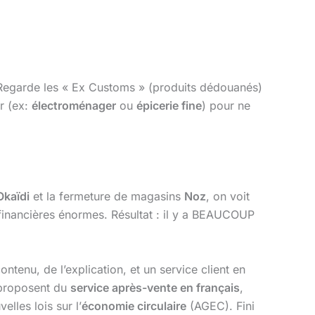
Regarde les « Ex Customs » (produits dédouanés)
ur (ex:
électroménager
ou
épicerie fine
) pour ne
Okaïdi
et la fermeture de magasins
Noz
, on voit
s financières énormes. Résultat : il y a BEAUCOUP
ntenu, de l’explication, et un service client en
s proposent du
service après-vente en français
,
lles lois sur l’
économie circulaire
(AGEC). Fini