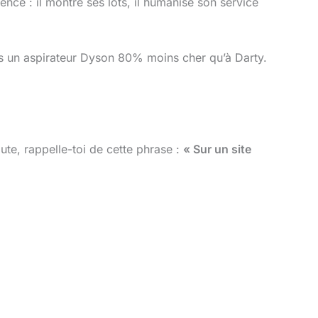
ence : il montre ses lots, il humanise son service
eras un aspirateur Dyson 80% moins cher qu’à Darty.
doute, rappelle-toi de cette phrase :
« Sur un site