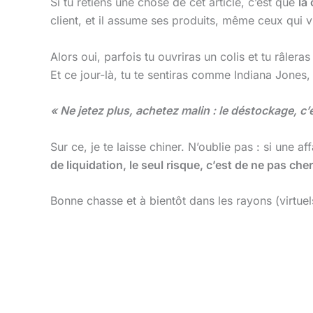
Si tu retiens une chose de cet article, c’est que
la
client, et il assume ses produits, même ceux qui 
Alors oui, parfois tu ouvriras un colis et tu râle
Et ce jour-là, tu te sentiras comme Indiana Jones
« Ne jetez plus, achetez malin : le déstockage, c’es
Sur ce, je te laisse chiner. N’oublie pas : si une a
de liquidation, le seul risque, c’est de ne pas ch
Bonne chasse et à bientôt dans les rayons (virtue