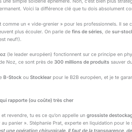
 pas une simple solderie éphémère. Non, c’est bien plus stra
ermanent. Voici la différence clé que tu dois absolument c
t comme un « vide-grenier » pour les professionnels. Il se 
peuvent plus écouler. On parle de
fins de séries
, de
sur-stoc
st neuf!).
oz
(le leader européen) fonctionnent sur ce principe en phy
el de Noz, ce sont près de
300 millions de produits
sauver du
me
B-Stock
ou
Stocklear
pour le B2B européen, et je te garant
ui rapporte (ou coûte) très cher
s et revendre, tu es ce qu’on appelle un
grossiste destocka
 au panier ». Stéphanie Prat, experte en liquidation pour le
est une opération chirurgicale. Il faut de la transparence, 