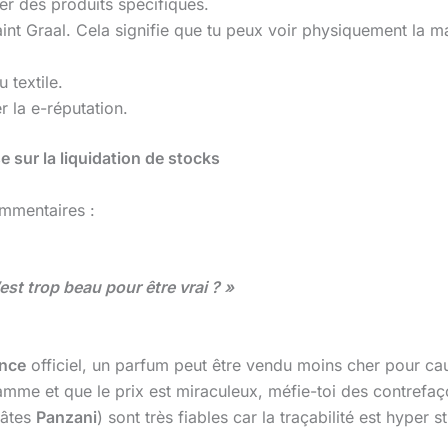
er des produits spécifiques.
aint Graal. Cela signifie que tu peux voir physiquement la ma
 textile.
r la e-réputation.
 sur la liquidation de stocks
ommentaires :
st trop beau pour être vrai ? »
ance
officiel, un parfum peut être vendu moins cher pour c
gamme et que le prix est miraculeux, méfie-toi des contref
pâtes
Panzani
) sont très fiables car la traçabilité est hyper st