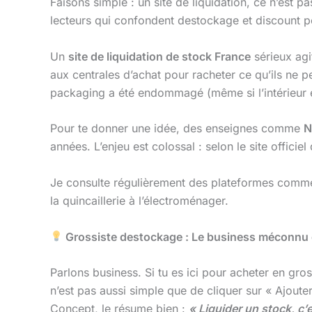
Faisons simple : un site de liquidation, ce n’est
lecteurs qui confondent destockage et discount p
Un
site de liquidation de stock France
sérieux agi
aux centrales d’achat pour racheter ce qu’ils ne 
packaging a été endommagé (même si l’intérieur e
Pour te donner une idée, des enseignes comme
N
années. L’enjeu est colossal : selon le site offici
Je consulte régulièrement des plateformes com
la quincaillerie à l’électroménager.
Grossiste destockage : Le business méconnu q
Parlons business. Si tu es ici pour acheter en gro
n’est pas aussi simple que de cliquer sur « Ajouter
Concept, le résume bien :
« Liquider un stock, c’