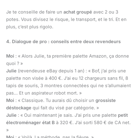
Je te conseille de faire un
achat groupé
avec 2 ou 3
potes. Vous divisez le risque, le transport, et le tri. Et en
plus, c’est plus rigolo.
4. Dialogue de pro : conseils entre deux revendeurs
Moi
: « Alors Julie, ta première palette Amazon, ça donne
quoi ? »
Julie
(revendeuse eBay depuis 1 an) : « Bof, j’ai pris une
palette non visée à 400 €. J’ai eu 12 chargeurs sans fil, 8
tapis de souris, 3 montres connectées qui ne s’allumaient
pas… Et un aspirateur robot mort. »
Moi
: « Classique. Tu aurais dû choisir un
grossiste
déstockage
qui fait du visé par catégorie. »
Julie
: « Oui maintenant je sais. J’ai pris une palette
petit
électroménager état B
à 320 €. J’ai sorti 580 € de CA net.
»
Moi
: « Voilà. La méthode, pas la fièvre. »