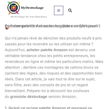
Aller
au
Rechercher
contenu
Acheter palette Amazon : le guide complet pour tout comprendre et se lancer (sans se faire avoir)
Qui n’a jamais rêvé de dénicher des produits neufs à prix
cassés pour les revendre ou les utiliser soi-même ?
Aujourd’hui,
acheter palette Amazon
est devenu une
véritable tendance chez les petits entrepreneurs, les
revendeurs en ligne et même les particuliers malins. Mais
attention : derrière ces montagnes de cartons bruns se
cachent des règles, des risques et des opportunités bien
réels. Dans cet article, je vais tout te dire sur le sujet,
sans filtre, avec des conseils de pro et un regard
bienveillant. Prépare-toi à découvrir les coulisses
du
grossiste déstockage
version Amazon.
1. Qu’est-ce qu’une palette Amazon et pourquoi ça