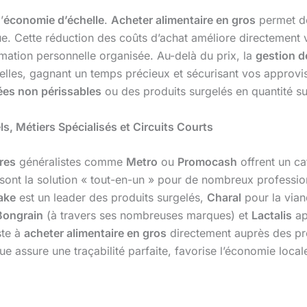
’
économie d’échelle
.
Acheter alimentaire en gros
permet de 
ique. Cette réduction des coûts d’achat améliore directement
mation personnelle organisée. Au-delà du prix, la
gestion d
les, gagnant un temps précieux et sécurisant vos approvisi
ées non périssables
ou des produits surgelés en quantité su
ls, Métiers Spécialisés et Circuits Courts
res
généralistes comme
Metro
ou
Promocash
offrent un c
s sont la solution « tout-en-un » pour de nombreux professi
ake
est un leader des produits surgelés,
Charal
pour la via
Bongrain
(à travers ses nombreuses marques) et
Lactalis
ap
ste à
acheter alimentaire en gros
directement auprès des pro
ue assure une traçabilité parfaite, favorise l’économie loc