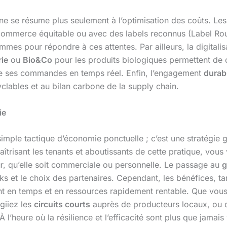
ne se résume plus seulement à l’optimisation des coûts. Les 
 commerce équitable ou avec des labels reconnus (Label Ro
mes pour répondre à ces attentes. Par ailleurs, la digitali
ie
ou
Bio&Co
pour les produits biologiques permettent d
vre ses commandes en temps réel. Enfin, l’engagement
durab
clables et au bilan carbone de la supply chain.
ie
simple tactique d’économie ponctuelle ; c’est une stratégie 
îtrisant les tenants et aboutissants de cette pratique, vou
eur, qu’elle soit commerciale ou personnelle. Le passage au
g
 et le choix des partenaires. Cependant, les bénéfices, tant
t en temps et en ressources rapidement rentable. Que vous
égiiez les
circuits courts
auprès de producteurs locaux, ou qu
 l’heure où la résilience et l’efficacité sont plus que jamais v