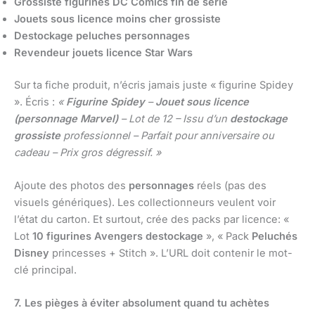
Grossiste figurines DC Comics fin de série
Jouets sous licence moins cher grossiste
Destockage peluches personnages
Revendeur jouets licence Star Wars
Sur ta fiche produit, n’écris jamais juste « figurine Spidey
». Écris :
«
Figurine Spidey
–
Jouet sous licence
(personnage Marvel)
– Lot de 12 – Issu d’un
destockage
grossiste
professionnel – Parfait pour anniversaire ou
cadeau – Prix gros dégressif. »
Ajoute des photos des
personnages
réels (pas des
visuels génériques). Les collectionneurs veulent voir
l’état du carton. Et surtout, crée des packs par licence: «
Lot
10 figurines Avengers
destockage
», « Pack
Peluchés
Disney
princesses + Stitch ». L’URL doit contenir le mot-
clé principal.
7. Les pièges à éviter absolument quand tu achètes