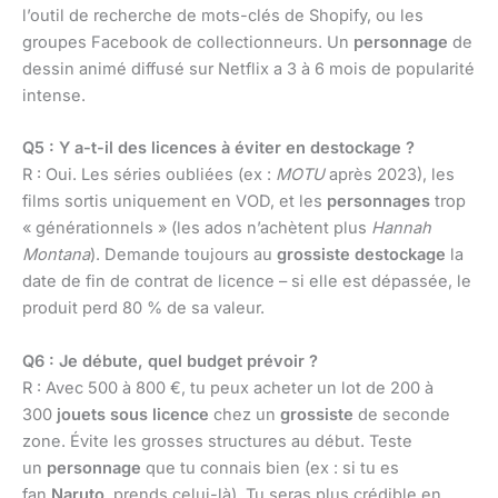
l’outil de recherche de mots-clés de Shopify, ou les
groupes Facebook de collectionneurs. Un
personnage
de
dessin animé diffusé sur Netflix a 3 à 6 mois de popularité
intense.
Q5 : Y a-t-il des licences à éviter en destockage ?
R : Oui. Les séries oubliées (ex :
MOTU
après 2023), les
films sortis uniquement en VOD, et les
personnages
trop
« générationnels » (les ados n’achètent plus
Hannah
Montana
). Demande toujours au
grossiste destockage
la
date de fin de contrat de licence – si elle est dépassée, le
produit perd 80 % de sa valeur.
Q6 : Je débute, quel budget prévoir ?
R : Avec 500 à 800 €, tu peux acheter un lot de 200 à
300
jouets sous licence
chez un
grossiste
de seconde
zone. Évite les grosses structures au début. Teste
un
personnage
que tu connais bien (ex : si tu es
fan
Naruto
, prends celui-là). Tu seras plus crédible en