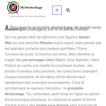
Aller
au
Rechercher
contenu
Pourquoi le grossiste destockage de jouets sous
licence (personnages) est le Graal du rivetier moderne ?
Qui n’a jamais rêvé de dénicher une figurine
Spider-
Man
ou une peluche
Pikachu
à prix cassé, sans passer par
les grandes surfaces aux marges gonflées ? Dans
l’univers du jouet, la licence est reine. Mais derrière la
magie des
personnages stars
(Mario, Elsa, Batman, Harry
Potter) se cache une réalité économique brutale : les
stocks invendus s’accumulent, les collections changent
chaque semestre, et les héros d’hier deviennent
rapidement des invendus encombrants. C’est là
qu’intervient le sauveur méconnu : le
grossiste
destockage
. Toi, revendeur, petit shop en ligne ou patron
d’une boutique physique, tu cherches à capter la fièvre
d’achat autour des
jouets sous licence
sans exploser ta