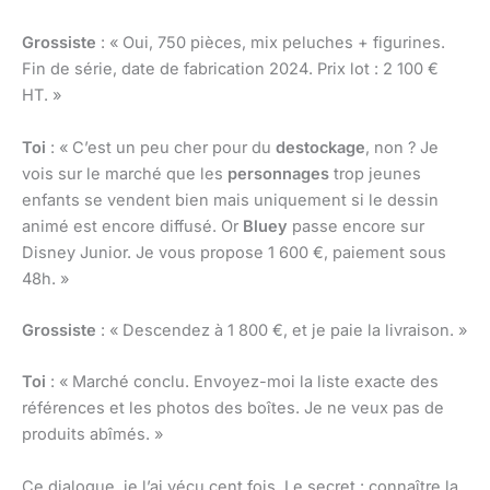
Grossiste
: « Oui, 750 pièces, mix peluches + figurines.
Fin de série, date de fabrication 2024. Prix lot : 2 100 €
HT. »
Toi
: « C’est un peu cher pour du
destockage
, non ? Je
vois sur le marché que les
personnages
trop jeunes
enfants se vendent bien mais uniquement si le dessin
animé est encore diffusé. Or
Bluey
passe encore sur
Disney Junior. Je vous propose 1 600 €, paiement sous
48h. »
Grossiste
: « Descendez à 1 800 €, et je paie la livraison. »
Toi
: « Marché conclu. Envoyez-moi la liste exacte des
références et les photos des boîtes. Je ne veux pas de
produits abîmés. »
Ce dialogue, je l’ai vécu cent fois. Le secret : connaître la