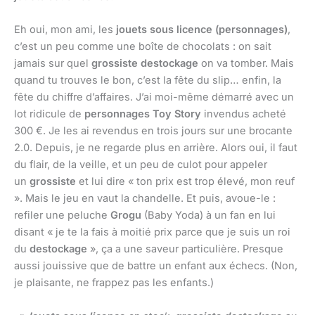
Eh oui, mon ami, les
jouets sous licence (personnages)
,
c’est un peu comme une boîte de chocolats : on sait
jamais sur quel
grossiste destockage
on va tomber. Mais
quand tu trouves le bon, c’est la fête du slip… enfin, la
fête du chiffre d’affaires. J’ai moi-même démarré avec un
lot ridicule de
personnages Toy Story
invendus acheté
300 €. Je les ai revendus en trois jours sur une brocante
2.0. Depuis, je ne regarde plus en arrière. Alors oui, il faut
du flair, de la veille, et un peu de culot pour appeler
un
grossiste
et lui dire « ton prix est trop élevé, mon reuf
». Mais le jeu en vaut la chandelle. Et puis, avoue-le :
refiler une peluche
Grogu
(Baby Yoda) à un fan en lui
disant « je te la fais à moitié prix parce que je suis un roi
du
destockage
», ça a une saveur particulière. Presque
aussi jouissive que de battre un enfant aux échecs. (Non,
je plaisante, ne frappez pas les enfants.)