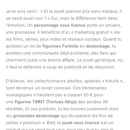
Je te vois venir : « Et le jouet premier prix sans marque, il
se vend aussi non ? » Oui, mais la différence tient dans
l’émotion. Un
personnage sous licence
porte un univers,
une promesse. Il bénéficie d’un « marketing gratuit » via
les films, séries, jeux vidéo et réseaux sociaux. Quand tu
achètes un lot de
figurines Fortnite
en
destockage
, tu
achètes une communauté déjà existante, des fans qui
cherchent juste une bonne affaire. Le jouet générique, lui,
il faut le défendre à coup de publicité et de réduction.
D’ailleurs, les collectionneurs adultes, appelés « kidults »,
sont devenus un levier colossal. Ces trentenaires
nostalgiques n’hésitent pas à claquer 50 € pour
une
figurine TMNT (Tortues Ninja)
des années 90
rééditée. Et ces produits, tu les trouves justement chez
les
grossistes destockage
qui récupèrent les fins de
séries « premium ». Bref, le
jouet sous licence
est un
produit qui se vend tout seul, pour peu que tu aies le