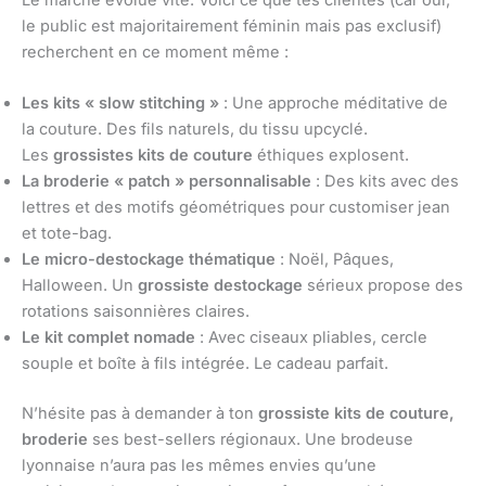
Le marché évolue vite. Voici ce que tes clientes (car oui,
le public est majoritairement féminin mais pas exclusif)
recherchent en ce moment même :
Les kits « slow stitching »
: Une approche méditative de
la couture. Des fils naturels, du tissu upcyclé.
Les
grossistes kits de couture
éthiques explosent.
La broderie « patch » personnalisable
: Des kits avec des
lettres et des motifs géométriques pour customiser jean
et tote-bag.
Le micro-destockage thématique
: Noël, Pâques,
Halloween. Un
grossiste destockage
sérieux propose des
rotations saisonnières claires.
Le kit complet nomade
: Avec ciseaux pliables, cercle
souple et boîte à fils intégrée. Le cadeau parfait.
N’hésite pas à demander à ton
grossiste kits de couture,
broderie
ses best-sellers régionaux. Une brodeuse
lyonnaise n’aura pas les mêmes envies qu’une