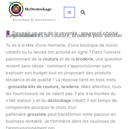
Aller
au
Rechercher
contenu
Devenir un pro de la revente : pourquoi choisir
un grossiste kits de couture, broderie pour booster votre activité ?
Tu es à la tête d’une mercerie, d’une boutique de loisirs
créatifs ou tu lances ton activité en ligne ? Dans l’univers
passionnant de la
couture
et de la
broderie
, une question
revient sans cesse : comment s’approvisionner sans
exploser son budget tout en proposant des produits
tendance et de qualité ? La réponse tient en trois mots
:
grossiste kits de couture, broderie
. Mais attention, tous
les fournisseurs ne se valent pas. Face à la montée du
« fait maison » et du
destockage
créatif, il est temps de
comprendre pourquoi le choix d’un
partenaire
grossiste
peut transformer votre passion en
business rentable. Je t’emmène dans les coulisses de
l’approvisionnement pro.