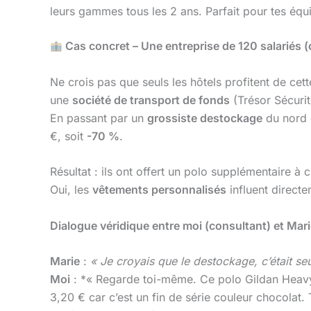
leurs gammes tous les 2 ans. Parfait pour tes équi
Cas concret – Une entreprise de 120 salariés (c
Ne crois pas que seuls les hôtels profitent de ce
une
société de transport de fonds
(Trésor Sécuri
En passant par un
grossiste destockage
du nord 
€, soit
-70 %
.
Résultat : ils ont offert un polo supplémentaire 
Oui, les
vêtements personnalisés
influent direct
Dialogue véridique entre moi (consultant) et Marie
Marie
:
« Je croyais que le destockage, c’était s
Moi
: *« Regarde toi-même. Ce polo Gildan Heavy 
3,20 € car c’est un fin de série couleur chocolat. 