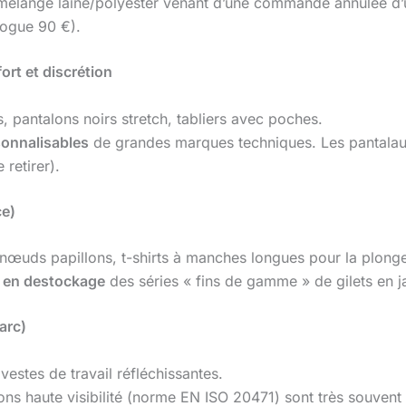
mélange laine/polyester venant d’une commande annulée d’un
logue 90 €).
rt et discrétion
s, pantalons noirs stretch, tabliers avec poches.
sonnalisables
de grandes marques techniques. Les pantalaux
 retirer).
ce)
 nœuds papillons, t-shirts à manches longues pour la plong
s en destockage
des séries « fins de gamme » de gilets en j
arc)
vestes de travail réfléchissantes.
ons haute visibilité (norme EN ISO 20471) sont très souven