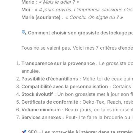
Marie
:
« Mais le délai ? »
Moi
:
« 4 jours ouvrés. L’imprimeur classique c’es
Marie (souriante)
:
« Conclu. On signe où ? »
Comment choisir son grossiste destockage po
Tous ne se valent pas. Voici mes 7 critères d’exper
Transparence sur la provenance
: Le grossiste do
annulée.
Possibilité d’échantillons
: Méfie-toi de ceux qui 
Compatibilité avec la personnalisation
: Certains 
Stock évolutif
: Un bon grossiste met à jour son f
Certificats de conformité
: Oeko-Tex, Reach, rési
Volume minimum
: Beaux jours, certains imposent
Services annexes
: Peut-il te faire la broderie o
SEO – Les mots-clés à intégrer dans ta stratégie