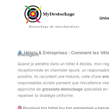
Aller
au
contenu
Univ
Hôtels & Entreprises : Comment les Vête
Intelligent
Quand je pénètre dans un hôtel 4 étoiles, mon re
réceptionniste en chemisier épuré, un responsable
anodins. Ils racontent une histoire, celle d’une
ent
responsables achats pensent que l’excellence vest
approche de
grossiste destockage
spécialisé en t
repenser ta stratégie uniforme.
Pourquoi ton hôtel (ou ton entreprise) a beso