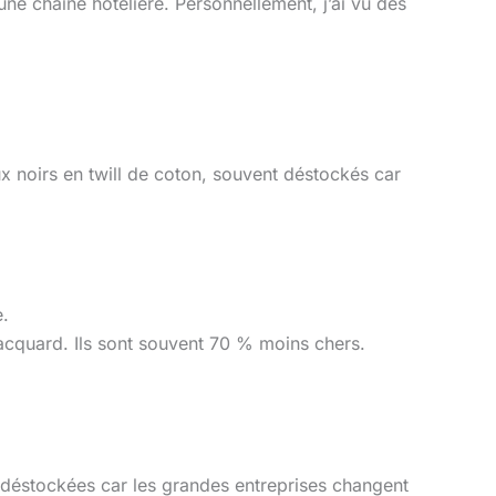
e chaîne hôtelière. Personnellement, j’ai vu des
 noirs en twill de coton, souvent déstockés car
e.
acquard. Ils sont souvent 70 % moins chers.
t déstockées car les grandes entreprises changent