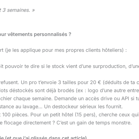
t 3 semaines. »
ur vêtements personnalisés ?
t (je les applique pour mes propres clients hôteliers) :
it pouvoir te dire si le stock vient d’une surproduction, d’
refusent. Un pro t’envoie 3 tailles pour 20 € (déduits de t
lots déstockés sont déjà brodés (ex : logo d’une autre entrep
ichier chaque semaine. Demande un accès drive ou API si tu 
stance au lavage… Un destockeur sérieux les fournit.
 100 pièces. Pour un petit hôtel (15 pers), cherche ceux qu
u le flocage directement ? C’est un gain de temps monstre.
 (et que j’ai glissés dans cet article)