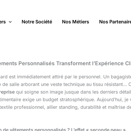
ers
Notre Société
Nos Métiers
Nos Partenair
ments Personnalisés Transforment l’Expérience Cli
gard est immédiatement attiré par le personnel. Un bagagist
 de salle arborant une veste technique au tissu résistant…
reprise
qui soigne son image jusque dans les derniers détails
imentaire exige un budget stratosphérique. Aujourd’hui, je v
extile professionnel, allier standing, durabilité et maîtrise 
in de vêtements personnalisés ? L’effet « seconde peau »