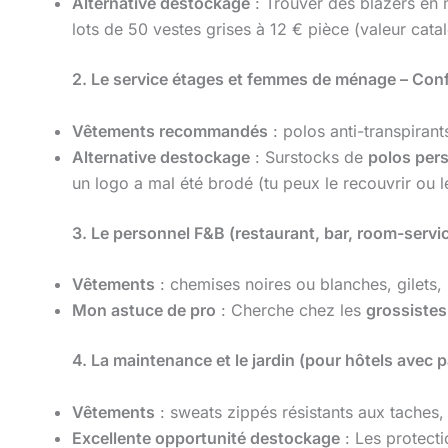
Alternative destockage
: Trouver des blazers en 
lots de 50 vestes grises à 12 € pièce (valeur cata
2. Le service étages et femmes de ménage – Confo
Vêtements recommandés
: polos anti-transpirant
Alternative destockage
: Surstocks de
polos per
un logo a mal été brodé (tu peux le recouvrir ou le
3. Le personnel F&B (restaurant, bar, room-servi
Vêtements
: chemises noires ou blanches, gilets,
Mon astuce de pro
: Cherche chez les
grossiste
4. La maintenance et le jardin (pour hôtels avec p
Vêtements
: sweats zippés résistants aux taches, 
Excellente opportunité destockage
: Les protecti