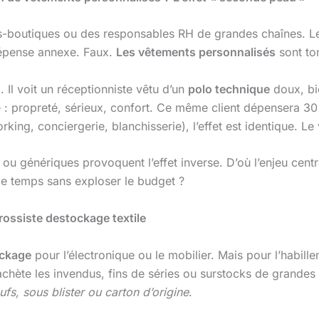
ls-boutiques ou des responsables RH de grandes chaînes. L
dépense annexe. Faux.
Les vêtements personnalisés
sont to
. Il voit un réceptionniste vêtu d’un
polo technique
doux, bi
 propreté, sérieux, confort. Ce même client dépensera 30 %
king, conciergerie, blanchisserie), l’effet est identique. L
s ou génériques provoquent l’effet inverse. D’où l’enjeu cen
le temps sans exploser le budget ?
rossiste destockage textile
ckage
pour l’électronique ou le mobilier. Mais pour l’habill
achète les invendus, fins de séries ou surstocks de grandes m
ufs, sous blister ou carton d’origine
.