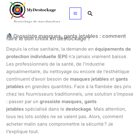
Aller
au
Rechercher
contenu
Grossiste masques, gants jetables : comment
faire le bon choix en déstockage ?
Depuis la crise sanitaire, la demande en
équipements de
protection individuelle (EPI)
n’a jamais vraiment baissé.
Les professionnels de la santé, de l’industrie
agroalimentaire, du nettoyage ou encore de l’esthétique
continuent d’avoir besoin de
masques jetables
et
gants
jetables
en grandes quantités. Face à la flambée des prix
chez les fournisseurs traditionnels, une solution s’impose
: passer par un
grossiste masques, gants
jetables
spécialisé dans le
destockage
. Mais attention,
tous les lots soldés ne se valent pas. Alors, comment
acheter malin sans compromettre la sécurité ? Je
t’explique tout.