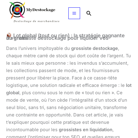
Aller
au
Rechercher
contenu
Lot global (tout ou rien) : la stratégie gagnante
du grossiste destockage pour liquider vos invendus
Dans l’univers impitoyable du
grossiste destockage
,
chaque mètre carré de stock qui dort coûte de l’argent. Tu
le sais mieux que personne : les invendus s’accumulent,
les collections passent de mode, et les fournisseurs
pressent pour libérer la place. Face à ce casse-tête
logistique, une solution radicale et efficace émerge : le
lot
global
, plus connu sous le nom de « tout ou rien ». Ce
mode de vente, où l’on cède l’intégralité d’un stock d’un
seul bloc, sans tri, sans négociation unitaire, transforme
une contrainte en opportunité. Dans cet article, je vais
t’expliquer pourquoi cette pratique est devenue
incontournable pour les
grossistes en liquidation
,
comment l’optimiser pour ton SEO, et quelles erreurs