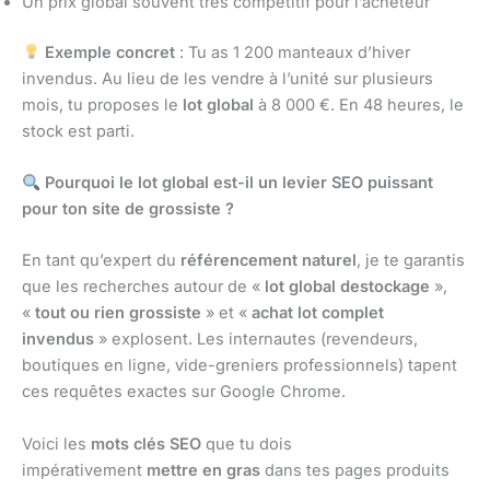
Un prix global souvent très compétitif pour l’acheteur
Exemple concret
: Tu as 1 200 manteaux d’hiver
invendus. Au lieu de les vendre à l’unité sur plusieurs
mois, tu proposes le
lot global
à 8 000 €. En 48 heures, le
stock est parti.
Pourquoi le lot global est-il un levier SEO puissant
pour ton site de grossiste ?
En tant qu’expert du
référencement naturel
, je te garantis
que les recherches autour de «
lot global destockage
»,
«
tout ou rien grossiste
» et «
achat lot complet
invendus
» explosent. Les internautes (revendeurs,
boutiques en ligne, vide-greniers professionnels) tapent
ces requêtes exactes sur Google Chrome.
Voici les
mots clés SEO
que tu dois
impérativement
mettre en gras
dans tes pages produits