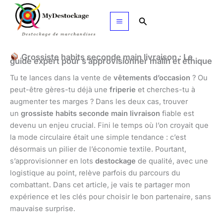
Aller
au
Rechercher
contenu
Grossiste habits seconde main livraison : Le
guide expert pour s’approvisionner malin et éthique
Tu te lances dans la vente de
vêtements d’occasion
? Ou
peut-être gères-tu déjà une
friperie
et cherches-tu à
augmenter tes marges ? Dans les deux cas, trouver
un
grossiste habits seconde main livraison
fiable est
devenu un enjeu crucial. Fini le temps où l’on croyait que
la mode circulaire était une simple tendance : c’est
désormais un pilier de l’économie textile. Pourtant,
s’approvisionner en lots
destockage
de qualité, avec une
logistique au point, relève parfois du parcours du
combattant. Dans cet article, je vais te partager mon
expérience et les clés pour choisir le bon partenaire, sans
mauvaise surprise.