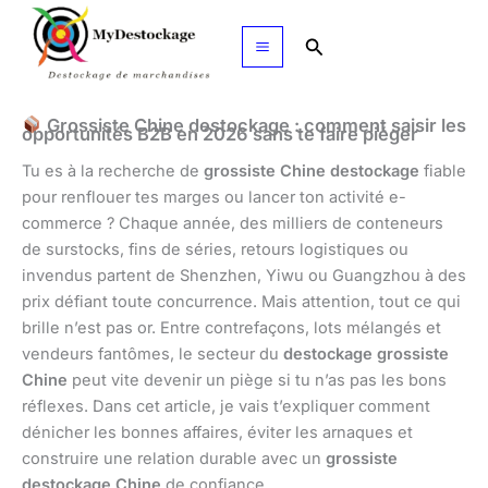
Aller
au
Rechercher
contenu
Grossiste Chine destockage : comment saisir les
opportunités B2B en 2026 sans te faire piéger
Tu es à la recherche de
grossiste Chine destockage
fiable
pour renflouer tes marges ou lancer ton activité e-
commerce ? Chaque année, des milliers de conteneurs
de surstocks, fins de séries, retours logistiques ou
invendus partent de Shenzhen, Yiwu ou Guangzhou à des
prix défiant toute concurrence. Mais attention, tout ce qui
brille n’est pas or. Entre contrefaçons, lots mélangés et
vendeurs fantômes, le secteur du
destockage grossiste
Chine
peut vite devenir un piège si tu n’as pas les bons
réflexes. Dans cet article, je vais t’expliquer comment
dénicher les bonnes affaires, éviter les arnaques et
construire une relation durable avec un
grossiste
destockage Chine
de confiance.