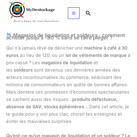
Aller
au
Rechercher
contenu
Magasins de liquidation et soldeurs : comment
acheter jusqu’à -80 % sans se faire piéger ?
Qui n’a jamais rêvé de dénicher une
machine à café à 30
euros
au lieu de 120, ou un
lot de vêtements de marque
à
prix cassé ? Les
magasins de liquidation
et
les
soldeurs
sont devenus ces dernières années des
acteurs incontournables du commerce, séduisant des
millions de consommateurs en quête de bonnes affaires.
Mais derrière ces promesses d’économies spectaculaires
se cachent aussi des risques :
produits défectueux,
absence de SAV, stocks éphémères
… Dans cet article, je
te guide pour y voir plus clair, choisir tes enseignes et
éviter les mauvaises surprises.
Qu’est-ce qu’un magasin de liquidation et un soldeur ? La