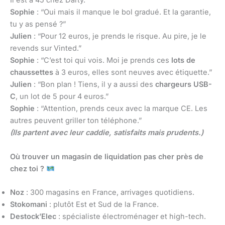
Il est à 45 chez Darty.”
Sophie
: “Oui mais il manque le bol gradué. Et la garantie,
tu y as pensé ?”
Julien
: “Pour 12 euros, je prends le risque. Au pire, je le
revends sur Vinted.”
Sophie
: “C’est toi qui vois. Moi je prends ces
lots de
chaussettes
à 3 euros, elles sont neuves avec étiquette.”
Julien
: “Bon plan ! Tiens, il y a aussi des
chargeurs USB-
C
, un lot de 5 pour 4 euros.”
Sophie
: “Attention, prends ceux avec la marque CE. Les
autres peuvent griller ton téléphone.”
(Ils partent avec leur caddie, satisfaits mais prudents.)
Où trouver un magasin de liquidation pas cher près de
chez toi ?
Noz
: 300 magasins en France, arrivages quotidiens.
Stokomani
: plutôt Est et Sud de la France.
Destock’Elec
: spécialiste électroménager et high-tech.