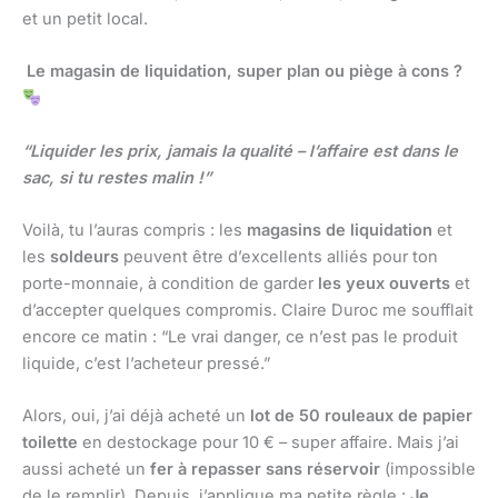
et un petit local.
Le magasin de liquidation, super plan ou piège à cons ?
“Liquider les prix, jamais la qualité – l’affaire est dans le
sac, si tu restes malin !”
Voilà, tu l’auras compris : les
magasins de liquidation
et
les
soldeurs
peuvent être d’excellents alliés pour ton
porte-monnaie, à condition de garder
les yeux ouverts
et
d’accepter quelques compromis. Claire Duroc me soufflait
encore ce matin : “Le vrai danger, ce n’est pas le produit
liquide, c’est l’acheteur pressé.”
Alors, oui, j’ai déjà acheté un
lot de 50 rouleaux de papier
toilette
en destockage pour 10 € – super affaire. Mais j’ai
aussi acheté un
fer à repasser sans réservoir
(impossible
de le remplir). Depuis, j’applique ma petite règle :
Je