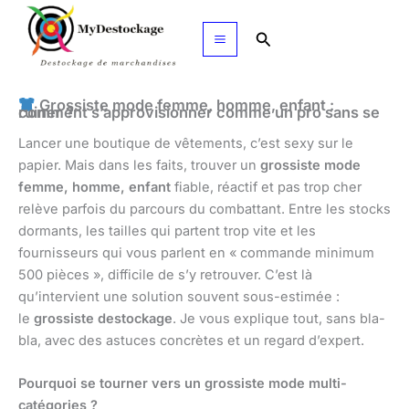
Aller
au
Rechercher
contenu
Grossiste mode femme, homme, enfant :
comment s’approvisionner comme un pro sans se ruiner ?
Lancer une boutique de vêtements, c’est sexy sur le
papier. Mais dans les faits, trouver un
grossiste mode
femme, homme, enfant
fiable, réactif et pas trop cher
relève parfois du parcours du combattant. Entre les stocks
dormants, les tailles qui partent trop vite et les
fournisseurs qui vous parlent en « commande minimum
500 pièces », difficile de s’y retrouver. C’est là
qu’intervient une solution souvent sous-estimée :
le
grossiste destockage
. Je vous explique tout, sans bla-
bla, avec des astuces concrètes et un regard d’expert.
Pourquoi se tourner vers un grossiste mode multi-
catégories ?