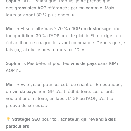
Sophie
: « IGP Atlantique. Depuis, je ne prends que
des
grossistes AOP
référencés par ma centrale. Mais
leurs prix sont 30 % plus chers. »
Moi
: « Et si tu alternais ? 70 % d’IGP en
destockage
pour
ton quotidien, 30 % d’AOP pour le plaisir. Et tu exiges un
échantillon de chaque lot avant commande. Depuis que je
fais ça, j’ai divisé mes retours par 10. »
Sophie
: « Pas bête. Et pour les
vins de pays
sans IGP ni
AOP ? »
Moi
: « Évite, sauf pour les cubi de chantier. En boutique,
un
vin de pays
non IGP, c’est rédhibitoire. Les clients
veulent une histoire, un label. L’IGP ou l’AOP, c’est ta
preuve de sérieux. »
Stratégie SEO pour toi, acheteur, qui revend à des
particuliers