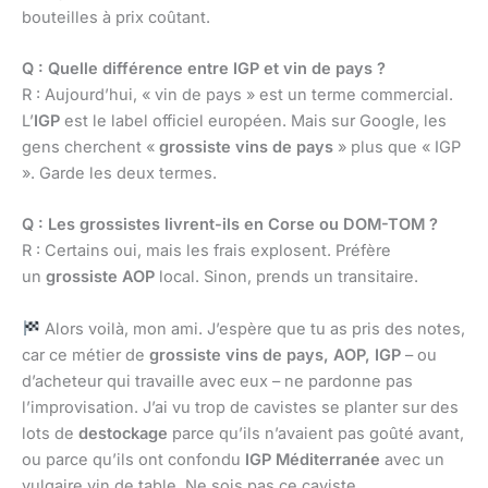
bouteilles à prix coûtant.
Q : Quelle différence entre IGP et vin de pays ?
R : Aujourd’hui, « vin de pays » est un terme commercial.
L’
IGP
est le label officiel européen. Mais sur Google, les
gens cherchent «
grossiste vins de pays
» plus que « IGP
». Garde les deux termes.
Q : Les grossistes livrent-ils en Corse ou DOM-TOM ?
R : Certains oui, mais les frais explosent. Préfère
un
grossiste AOP
local. Sinon, prends un transitaire.
Alors voilà, mon ami. J’espère que tu as pris des notes,
car ce métier de
grossiste vins de pays, AOP, IGP
– ou
d’acheteur qui travaille avec eux – ne pardonne pas
l’improvisation. J’ai vu trop de cavistes se planter sur des
lots de
destockage
parce qu’ils n’avaient pas goûté avant,
ou parce qu’ils ont confondu
IGP Méditerranée
avec un
vulgaire vin de table. Ne sois pas ce caviste.