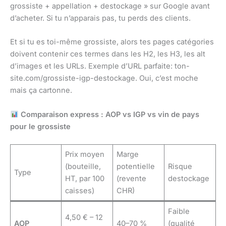
grossiste + appellation + destockage » sur Google avant
d’acheter. Si tu n’apparais pas, tu perds des clients.
Et si tu es toi-même grossiste, alors tes pages catégories
doivent contenir ces termes dans les H2, les H3, les alt
d’images et les URLs. Exemple d’URL parfaite: ton-
site.com/grossiste-igp-destockage. Oui, c’est moche
mais ça cartonne.
Comparaison express : AOP vs IGP vs vin de pays
pour le grossiste
Prix moyen
Marge
(bouteille,
potentielle
Risque
Type
HT, par 100
(revente
destockage
caisses)
CHR)
Faible
4,50 € – 12
AOP
40–70 %
(qualité