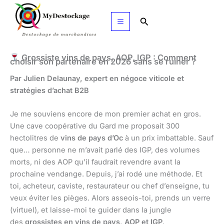
Aller
au
Rechercher
contenu
Grossiste vins de pays, AOP, IGP : Comment
choisir son partenaire en 2026 sans se ruiner ?
Par Julien Delaunay, expert en négoce viticole et
stratégies d’achat B2B
Je me souviens encore de mon premier achat en gros.
Une cave coopérative du Gard me proposait 300
hectolitres de
vins de pays d’Oc
à un prix imbattable. Sauf
que… personne ne m’avait parlé des IGP, des volumes
morts, ni des AOP qu’il faudrait revendre avant la
prochaine vendange. Depuis, j’ai rodé une méthode. Et
toi, acheteur, caviste, restaurateur ou chef d’enseigne, tu
veux éviter les pièges. Alors asseois-toi, prends un verre
(virtuel), et laisse-moi te guider dans la jungle
des
grossistes en vins de pays, AOP et IGP
.