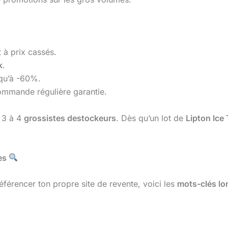
 à prix cassés.
k
.
squ’à -60%.
commande régulière garantie.
e 3 à 4
grossistes destockeurs
. Dès qu’un lot de
Lipton Ice
hes
éférencer ton propre site de revente, voici les
mots-clés lon