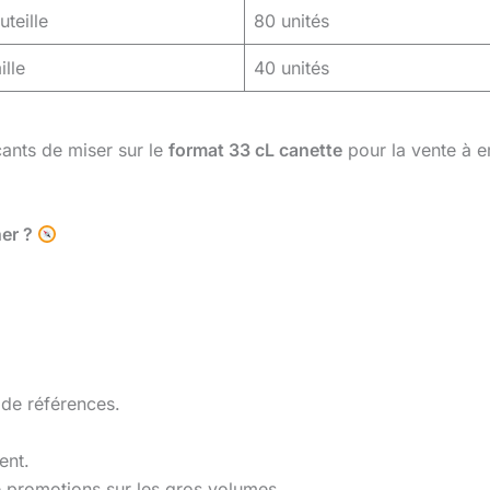
teille
80 unités
ille
40 unités
nts de miser sur le
format 33 cL canette
pour la vente à e
her ?
 de références.
ent.
e promotions sur les gros volumes.