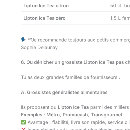
Lipton Ice Tea citron
50 cL bou
Lipton Ice Tea zéro
1,5 L fam
*“Je recommande toujours aux petits commerça
Sophie Delaunay
6. Où dénicher un grossiste Lipton Ice Tea pas c
Tu as deux grandes familles de fournisseurs :
A. Grossistes généralistes alimentaires
Ils proposent du
Lipton Ice Tea
parmi des milliers
Exemples :
Métro
,
Promocash
,
Transgourmet
.
Avantage : fiabilité, livraison rapide, service cli
Inconvénient : prix souvent plus élevés, peu d