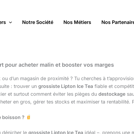
ers
Notre Société
Nos Métiers
Nos Partenair
rt pour acheter malin et booster vos marges
ck ou d’un magasin de proximité ? Tu cherches à t’approvisi
suite : trouver un
grossiste Lipton Ice Tea
fiable et compétit
ier et surtout comment éviter les pièges du
destockage
sau
eter en gros, gérer tes stocks et maximiser ta rentabilité. P
re boisson ?
ù dénicher le
grossiste Lipton Ice Tea
idéal –, prenons une 