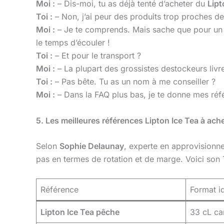
Moi :
– Dis-moi, tu as déjà tenté d’acheter du
Lipt
Toi :
– Non, j’ai peur des produits trop proches de
Moi :
– Je te comprends. Mais sache que pour u
le temps d’écouler !
Toi :
– Et pour le transport ?
Moi :
– La plupart des grossistes destockeurs livr
Toi :
– Pas bête. Tu as un nom à me conseiller ?
Moi :
– Dans la FAQ plus bas, je te donne mes réf
5. Les meilleures références Lipton Ice Tea à ach
Selon
Sophie Delaunay
, experte en approvisionne
pas en termes de rotation et de marge. Voici son
Référence
Format i
Lipton Ice Tea pêche
33 cL ca