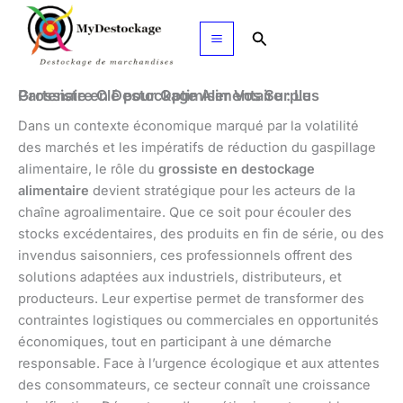
Aller
au
Rechercher
contenu
Grossiste en Destockage Alimentaire : Le Partenaire Clé pour Optimiser Vos Surplus
Dans un contexte économique marqué par la volatilité
des marchés et les impératifs de réduction du gaspillage
alimentaire, le rôle du
grossiste en destockage
alimentaire
devient stratégique pour les acteurs de la
chaîne agroalimentaire. Que ce soit pour écouler des
stocks excédentaires, des produits en fin de série, ou des
invendus saisonniers, ces professionnels offrent des
solutions adaptées aux industriels, distributeurs, et
producteurs. Leur expertise permet de transformer des
contraintes logistiques ou commerciales en opportunités
économiques, tout en participant à une démarche
responsable. Face à l’urgence écologique et aux attentes
des consommateurs, ce secteur connaît une croissance