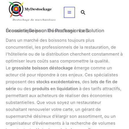
Aller
au
Rechercher
contenu
Grossiste Boisson Déstockage : La Solution Économique pour les Professionnels
Dans un marché des boissons toujours plus
concurrentiel, les professionnels de la restauration, de
l’hôtellerie ou de la distribution cherchent constamment à
optimiser leurs coûts sans compromettre la qualité.
Le
grossiste boisson déstockage
émerge comme un
acteur clé pour répondre à ces enjeux. Ces spécialistes
proposent des
stocks excédentaires
, des
lots de fin de
série
ou des
produits en liquidation
à des tarifs attractifs,
permettant aux acheteurs de réaliser des économies
substantielles. Que vous soyez un restaurateur
souhaitant renouveler votre carte, un gérant de
supermarché désireux d’élargir son assortiment, ou un
organisateur d’événements à la recherche de volumes