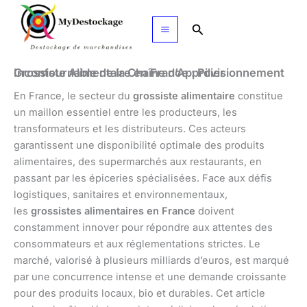
Aller
au
Rechercher
contenu
Grossiste Alimentaire en France : Pilier Incontournable de la Chaîne d’Approvisionnement
En France, le secteur du
grossiste alimentaire
constitue
un maillon essentiel entre les producteurs, les
transformateurs et les distributeurs. Ces acteurs
garantissent une disponibilité optimale des produits
alimentaires, des supermarchés aux restaurants, en
passant par les épiceries spécialisées. Face aux défis
logistiques, sanitaires et environnementaux,
les
grossistes alimentaires en France
doivent
constamment innover pour répondre aux attentes des
consommateurs et aux réglementations strictes. Le
marché, valorisé à plusieurs milliards d’euros, est marqué
par une concurrence intense et une demande croissante
pour des produits locaux, bio et durables. Cet article