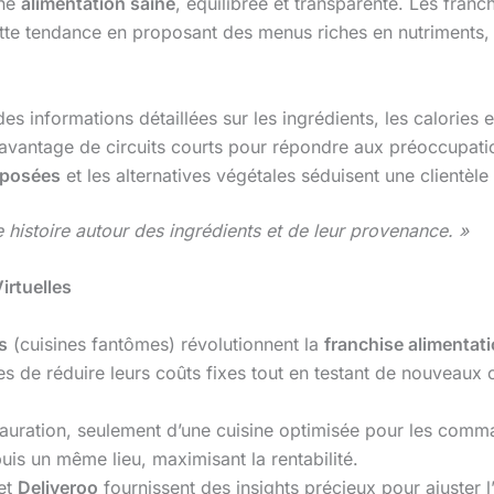
une
alimentation saine
, équilibrée et transparente. Les fra
tte tendance en proposant des menus riches en nutriments, 
des informations détaillées sur les ingrédients, les calories e
davantage de circuits courts pour répondre aux préoccupat
mposées
et les alternatives végétales séduisent une clientèl
e histoire autour des ingrédients et de leur provenance. »
irtuelles
s
(cuisines fantômes) révolutionnent la
franchise alimentat
s de réduire leurs coûts fixes tout en testant de nouveaux 
tauration, seulement d’une cuisine optimisée pour les comm
is un même lieu, maximisant la rentabilité.
et
Deliveroo
fournissent des insights précieux pour ajuster l’