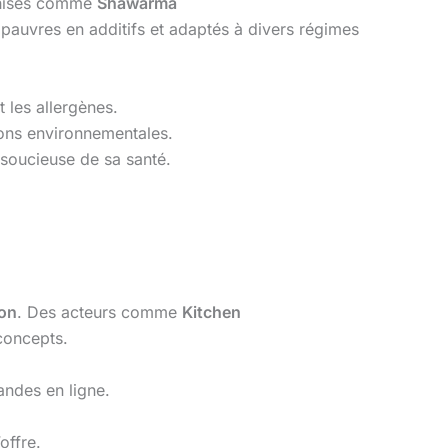
nchises comme
Shawarma
pauvres en additifs et adaptés à divers régimes
t les allergènes.
ions environnementales.
e soucieuse de sa santé.
ion
. Des acteurs comme
Kitchen
concepts.
andes en ligne.
offre.