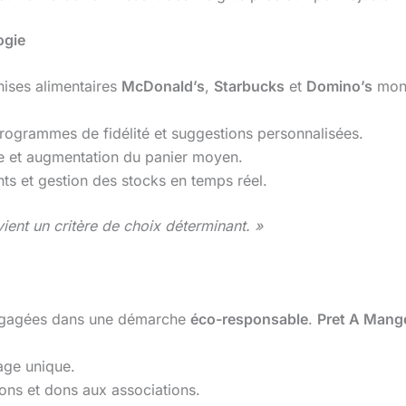
ogie
chises alimentaires
McDonald’s
,
Starbucks
et
Domino’s
mont
grammes de fidélité et suggestions personnalisées.
nte et augmentation du panier moyen.
nts et gestion des stocks en temps réel.
evient un critère de choix déterminant. »
engagées dans une démarche
éco-responsable
.
Pret A Mang
age unique.
ons et dons aux associations.