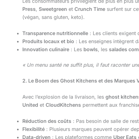
Les consommateurs privilégient de plus en plus 
Press
,
Sweetgreen
et
Crunch Time
surfent sur ce
(végan, sans gluten, keto).
Transparence nutritionnelle
: Les clients exigent 
Produits locaux et bio
: Les enseignes intègrent 
Innovation culinaire
: Les
bowls
, les
salades co
« Un menu santé ne suffit plus, il faut raconter un
2. Le Boom des Ghost Kitchens et des Marques V
Avec l’explosion de la livraison, les
ghost kitchen
United
et
CloudKitchens
permettent aux franchise
Réduction des coûts
: Pas besoin de salle de res
Flexibilité
: Plusieurs marques peuvent opérer depu
Data-driven
: Les plateformes comme
Uber Eats