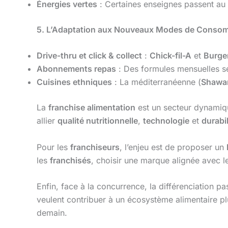
Énergies vertes
: Certaines enseignes passent au
5. L’Adaptation aux Nouveaux Modes de Conso
Drive-thru et click & collect
:
Chick-fil-A
et
Burge
Abonnements repas
: Des formules mensuelles sé
Cuisines ethniques
: La méditerranéenne (
Shawa
La
franchise alimentation
est un secteur dynami
allier
qualité nutritionnelle
,
technologie
et
durabil
Pour les
franchiseurs
, l’enjeu est de proposer un
les
franchisés
, choisir une marque alignée avec le
Enfin, face à la concurrence, la différenciation p
veulent contribuer à un écosystème alimentaire plu
demain.