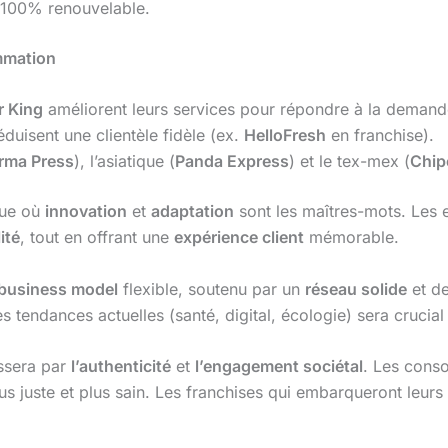
 100% renouvelable.
mmation
r King
améliorent leurs services pour répondre à la demande
duisent une clientèle fidèle (ex.
HelloFresh
en franchise).
rma Press
), l’asiatique (
Panda Express
) et le tex-mex (
Chip
que où
innovation
et
adaptation
sont les maîtres-mots. Les e
ité
, tout en offrant une
expérience client
mémorable.
business model
flexible, soutenu par un
réseau solide
et de
s tendances actuelles (santé, digital, écologie) sera crucial
assera par
l’authenticité
et
l’engagement sociétal
. Les conso
s juste et plus sain. Les franchises qui embarqueront leurs 