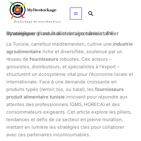
Aller
au
Rechercher
contenu
Fournisseur produit alimentaire tunisie : Pilier stratégique d’une industrie agroalimentaire dynamique
La Tunisie, carrefour méditerranéen, cultive une
industrie
agroalimentaire
riche et diversifiée, soutenue par un
réseau de
fournisseurs
robustes. Ces acteurs –
grossistes, distributeurs, et spécialistes à l’export –
structurent un écosystème vital pour l’économie locale et
internationale. Face à une demande croissante en
produits typés (
terroir
, bio, ou halal), les
fournisseurs
produit alimentaire tunisie
innovent pour répondre aux
attentes des professionnels (GMS, HORECA) et des
consommateurs exigeants. Cet article explore les piliers,
tendances et défis de ce secteur en pleine mutation,
mettant en lumière les stratégies clés pour collaborer
avec ces partenaires incontournables.