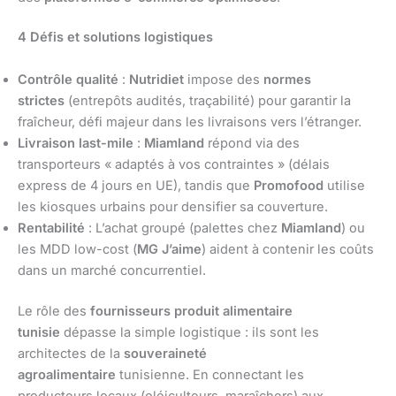
4 Défis et solutions logistiques
Contrôle qualité
:
Nutridiet
impose des
normes
strictes
(entrepôts audités, traçabilité) pour garantir la
fraîcheur, défi majeur dans les livraisons vers l’étranger.
Livraison last-mile
:
Miamland
répond via des
transporteurs « adaptés à vos contraintes » (délais
express de 4 jours en UE), tandis que
Promofood
utilise
les kiosques urbains pour densifier sa couverture.
Rentabilité
: L’achat groupé (palettes chez
Miamland
) ou
les MDD low-cost (
MG J’aime
) aident à contenir les coûts
dans un marché concurrentiel.
Le rôle des
fournisseurs produit alimentaire
tunisie
dépasse la simple logistique : ils sont les
architectes de la
souveraineté
agroalimentaire
tunisienne. En connectant les
producteurs locaux (oléiculteurs, maraîchers) aux