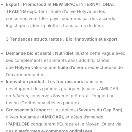
Export
:
Promofood
et
NEW SPACE INTERNATIONAL
TRADING
exportent l’huile d’olive Holyve ou les
conserves vers 100+ pays, soutenus par des accords
logistiques (demi-palettes, transitaires dédiés).
3 Tendances structurantes : Bio, innovation et export
Demande bio et santé
:
Nutridiet
illustre cette vague avec
ses compléments et aliments sans additifs, tandis
que
Holyve
valorise une
huile d’olive
« respectueuse de
l’environnement ».
Innovation produit
: Les
fournisseurs
tunisiens
développent des gammes pratiques (sauces AMILCAR
en
biberon
, conserves Saveurs prêtes-à-l’emploi) ou
fusion (Doritos revisités en panure).
Croissance à l’export
: Les épices (
Saveurs du Cap Bon
),
olives Aouames (
AMILCAR
), et pâtes d’amande
(
PAPILLON
) conquièrent l’Europe et le Moyen-Orient via
des
plateformes e-commerce optimisées
.