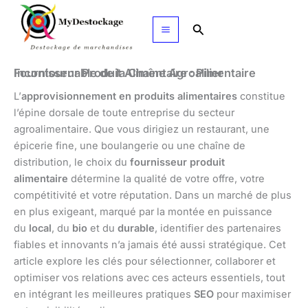
Aller
au
Rechercher
contenu
Fournisseur Produit Alimentaire : Pilier Incontournable de la Chaîne Agroalimentaire
L’
approvisionnement en produits alimentaires
constitue
l’épine dorsale de toute entreprise du secteur
agroalimentaire. Que vous dirigiez un restaurant, une
épicerie fine, une boulangerie ou une chaîne de
distribution, le choix du
fournisseur produit
alimentaire
détermine la qualité de votre offre, votre
compétitivité et votre réputation. Dans un marché de plus
en plus exigeant, marqué par la montée en puissance
du
local
, du
bio
et du
durable
, identifier des partenaires
fiables et innovants n’a jamais été aussi stratégique. Cet
article explore les clés pour sélectionner, collaborer et
optimiser vos relations avec ces acteurs essentiels, tout
en intégrant les meilleures pratiques
SEO
pour maximiser