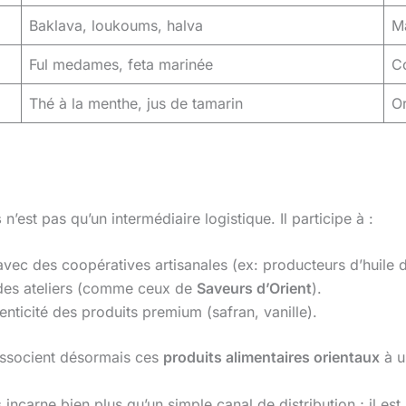
Baklava, loukoums, halva
M
Ful medames, feta marinée
C
Thé à la menthe, jus de tamarin
Or
s
n’est pas qu’un intermédiaire logistique. Il participe à :
vec des coopératives artisanales (ex: producteurs d’huile d’
 des ateliers (comme ceux de
Saveurs d’Orient
).
henticité des produits premium (safran, vanille).
associent désormais ces
produits alimentaires orientaux
à u
s
incarne bien plus qu’un simple canal de distribution ; il es