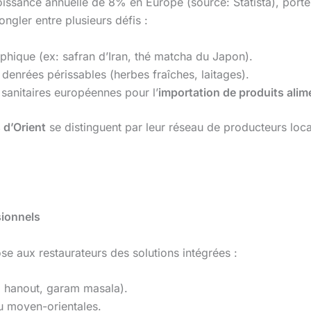
issance annuelle de 8% en Europe (source: Statista), porté 
ongler entre plusieurs défis :
aphique (ex: safran d’Iran, thé matcha du Japon).
 denrées périssables (herbes fraîches, laitages).
sanitaires européennes pour l’
importation de produits alim
 d’Orient
se distinguent par leur réseau de producteurs loca
ionnels
e aux restaurateurs des solutions intégrées :
l hanout, garam masala).
ou moyen-orientales.