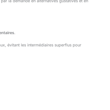
par la demande en alternatives gustatives et en
entaires
.
ux, évitant les intermédiaires superflus pour