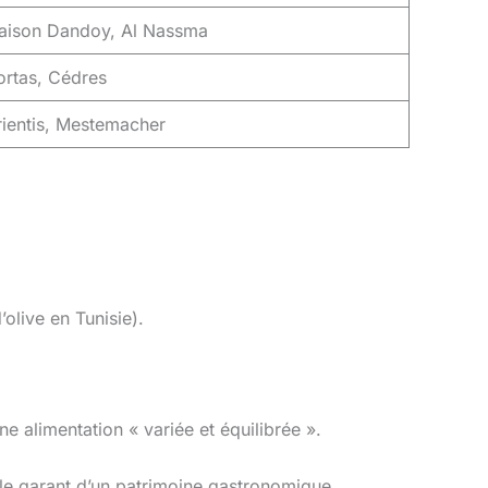
aison Dandoy, Al Nassma
ortas, Cédres
ientis, Mestemacher
olive en Tunisie).
ne alimentation « variée et équilibrée ».
t le garant d’un patrimoine gastronomique