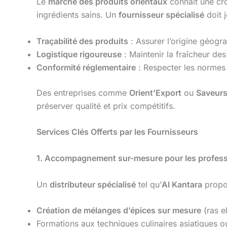
Le
marché des produits orientaux
connaît une cro
ingrédients sains. Un
fournisseur spécialisé
doit j
Traçabilité des produits
: Assurer l’origine géogr
Logistique rigoureuse
: Maintenir la fraîcheur des
Conformité réglementaire
: Respecter les normes 
Des entreprises comme
Orient’Export
ou
Saveurs
préserver qualité et prix compétitifs.
Services Clés Offerts par les Fournisseurs
1. Accompagnement sur-mesure pour les profess
Un
distributeur spécialisé
tel qu’
Al Kantara
propos
Création de mélanges d’épices sur mesure
(ras e
Formations aux techniques culinaires asiatiques 