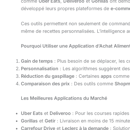
comme
Uber Eats
,
Deliveroo
et
Gorillas
ont démocr
développé leurs propres plateformes de
e-commer
Ces outils permettent non seulement de commander 
même de recettes personnalisées. L’intelligence art
Pourquoi Utiliser une Application d’Achat Aliment
Gain de temps
: Plus besoin de se déplacer, les c
Personnalisation
: Les algorithmes suggèrent des
Réduction du gaspillage
: Certaines
apps
comm
Comparaison des prix
: Des outils comme
Shopm
Les Meilleures Applications du Marché
Uber Eats
et
Deliveroo
: Pour les courses rapides 
Gorillas
et
Getir
: Livraison en moins de 15 minute
Carrefour Drive
et
Leclerc à la demande
: Solutio