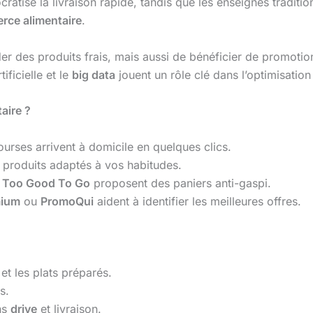
atisé la livraison rapide, tandis que les enseignes tradition
ce alimentaire
.
des produits frais, mais aussi de bénéficier de promotions 
ificielle et le
big data
jouent un rôle clé dans l’optimisation 
aire ?
ourses arrivent à domicile en quelques clics.
 produits adaptés à vos habitudes.
e
Too Good To Go
proposent des paniers anti-gaspi.
ium
ou
PromoQui
aident à identifier les meilleures offres.
et les plats préparés.
s.
ns
drive
et livraison.