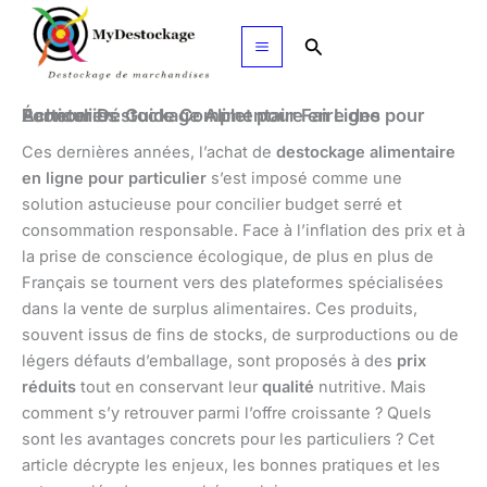
Aller
au
Rechercher
contenu
Acheter Déstockage Alimentaire en Ligne pour Particulier : Guide Complet pour Faire des Économies
Ces dernières années, l’achat de
destockage alimentaire
en ligne pour particulier
s’est imposé comme une
solution astucieuse pour concilier budget serré et
consommation responsable. Face à l’inflation des prix et à
la prise de conscience écologique, de plus en plus de
Français se tournent vers des plateformes spécialisées
dans la vente de surplus alimentaires. Ces produits,
souvent issus de fins de stocks, de surproductions ou de
légers défauts d’emballage, sont proposés à des
prix
réduits
tout en conservant leur
qualité
nutritive. Mais
comment s’y retrouver parmi l’offre croissante ? Quels
sont les avantages concrets pour les particuliers ? Cet
article décrypte les enjeux, les bonnes pratiques et les