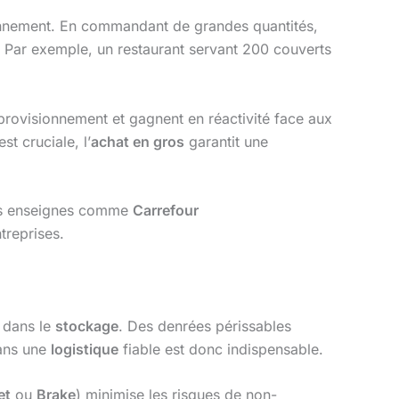
ionnement. En commandant de grandes quantités,
. Par exemple, un restaurant servant 200 couverts
approvisionnement et gagnent en réactivité face aux
t cruciale, l’
achat en gros
garantit une
 Des enseignes comme
Carrefour
treprises.
e dans le
stockage
. Des denrées périssables
dans une
logistique
fiable est donc indispensable.
et
ou
Brake
) minimise les risques de non-