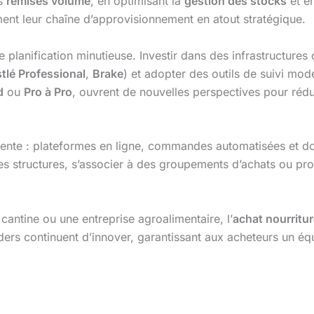
es
remises volume
, en optimisant la
gestion des stocks
et en
rment leur chaîne d’approvisionnement en atout stratégique.
planification minutieuse. Investir dans des infrastructures
tlé Professional
,
Brake
) et adopter des outils de suivi mod
d
ou
Pro à Pro
, ouvrent de nouvelles perspectives pour réd
ente : plateformes en ligne, commandes automatisées et do
es structures, s’associer à des groupements d’achats ou pro
 cantine ou une entreprise agroalimentaire, l’
achat nourritu
ers continuent d’innover, garantissant aux acheteurs un équi