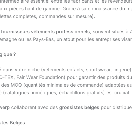
termédiaire essentiel entre les fabricants et les revendeurs
in aux pièces haut de gamme. Grâce à sa connaissance du ma
(palettes complètes, commandes sur mesure).
e
fournisseurs vêtements professionnels
, souvent situés à
’Allemagne ou les Pays-Bas, un atout pour les entreprises visa
gique ?
é
dans votre niche (vêtements enfants, sportswear, lingerie)
EKO-TEX, Fair Wear Foundation) pour garantir des produits du
 des MOQ (quantités minimales de commande) adaptées aux 
catalogues numériques, échantillons gratuits) est crucial.
twerp
collaborent avec des
grossistes belges
pour distribue
stes Belges