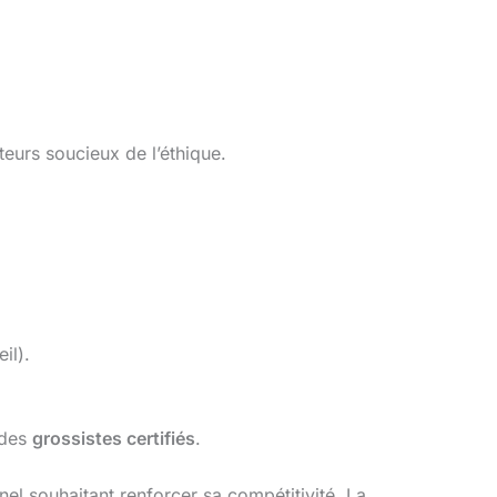
eurs soucieux de l’éthique.
il).
 des
grossistes certifiés
.
el souhaitant renforcer sa compétitivité. La