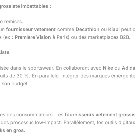
 grossiste imbattables
:
e remises.
 un
fournisseur vetement
comme
Decathlon
ou
Kiabi
peut o
s (ex :
Première Vision
à Paris) ou des marketplaces B2B.
iste
lisée dans le sportswear. En collaborant avec
Nike
ou
Adid
éduits de 30 %. En parallèle, intégrer des marques émerge
r son budget.
ntes des consommateurs. Les
fournisseurs vetement grossi
es processus low-impact. Parallèlement, les outils digitau
ks en gros
.