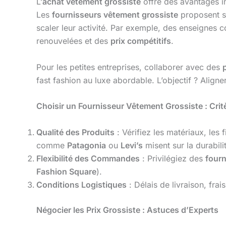
L’
achat vêtement grossiste
offre des avantages ind
Les
fournisseurs vêtement grossiste
proposent so
scaler leur activité. Par exemple, des enseigne
renouvelées et des
prix compétitifs
.
Pour les petites entreprises, collaborer avec des
fast fashion au luxe abordable. L’objectif ? Aligner
Choisir un Fournisseur Vêtement Grossiste : Crit
Qualité des Produits
: Vérifiez les matériaux, les f
comme
Patagonia
ou
Levi’s
misent sur la durabil
Flexibilité des Commandes
: Privilégiez des
fourn
Fashion Square
).
Conditions Logistiques
: Délais de livraison, frai
Négocier les Prix Grossiste : Astuces d’Experts