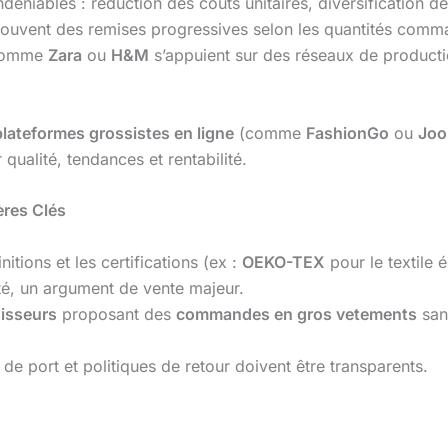
éniables : réduction des coûts unitaires, diversification de 
uvent des remises progressives selon les quantités comman
s comme
Zara
ou
H&M
s’appuient sur des réseaux de producti
plateformes grossistes en ligne
(comme
FashionGo
ou
Joo
 qualité, tendances et rentabilité.
ères Clés
initions et les certifications (ex :
OEKO-TEX
pour le textile
ité, un argument de vente majeur.
isseurs
proposant des
commandes en gros vetements
san
s de port et politiques de retour doivent être transparents.